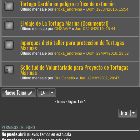
Tortuga Cardón en peligro crítico de extinción
Último mensaje por
ericka_andreina
«
Dom. 19JUN2016, 15:54
El viaje de La Tortuga Marina (Documental)
Último mensaje por
ONSA/VE
«
Jue. 02JUN2016, 15:44
Inparques dictó taller para protección de Tortugas
Marinas
Último mensaje por
ericka_andreina
«
Dom. 29MAY2016, 23:52
Solicitud de Voluntariado para Proyecto de Tortugas
Marinas
Último mensaje por
DraiCabello
«
Jue. 12MAY2011, 20:47
Nuevo Tema
5 temas • Página
1
de
1
Ir a
PERMISOS DEL FORO
No puede
abrir nuevos temas en esta sala