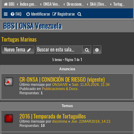
BBS
Índice general
ONSA Venezuela (acceso público)
Direcciones Administrativas
DAA | Dirección de Asuntos Ambientales
Tortugas Marinas
B
FAQ
Identificarse
Registrarse
u
BBS | ONSA Venezuela
s
Tortugas Marinas
c
a
Buscar
Búsqueda avanzada
Nuevo Tema
r
5 temas • Página
1
de
1
Anuncios
CR-ONSA | CONDICIÓN DE RIESGO (vigente)
Último mensaje por
ONSA/VE
«
Sab. 11JUL2026, 11:36
Publicado en
Publicaciones & Docs.
Respuestas:
1
Temas
2016 | Temporada de Tortuguillos
Último mensaje por
dscorona
«
Jue. 22MAR2018, 14:21
Respuestas:
10