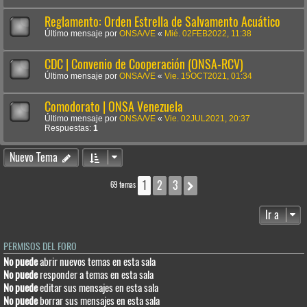
Reglamento: Orden Estrella de Salvamento Acuático
Último mensaje por
ONSA/VE
«
Mié. 02FEB2022, 11:38
CDC | Convenio de Cooperación (ONSA-RCV)
Último mensaje por
ONSA/VE
«
Vie. 15OCT2021, 01:34
Comodorato | ONSA Venezuela
Último mensaje por
ONSA/VE
«
Vie. 02JUL2021, 20:37
Respuestas:
1
Nuevo Tema
1
2
3
Siguiente
69 temas
Ir a
PERMISOS DEL FORO
No puede
abrir nuevos temas en esta sala
No puede
responder a temas en esta sala
No puede
editar sus mensajes en esta sala
No puede
borrar sus mensajes en esta sala