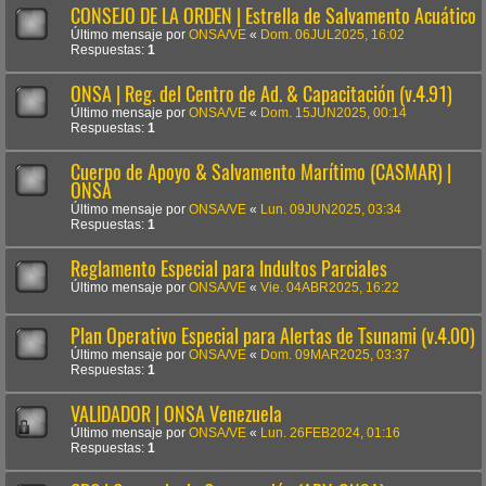
CONSEJO DE LA ORDEN | Estrella de Salvamento Acuático
Último mensaje por
ONSA/VE
«
Dom. 06JUL2025, 16:02
Respuestas:
1
ONSA | Reg. del Centro de Ad. & Capacitación (v.4.91)
Último mensaje por
ONSA/VE
«
Dom. 15JUN2025, 00:14
Respuestas:
1
Cuerpo de Apoyo & Salvamento Marítimo (CASMAR) |
ONSA
Último mensaje por
ONSA/VE
«
Lun. 09JUN2025, 03:34
Respuestas:
1
Reglamento Especial para Indultos Parciales
Último mensaje por
ONSA/VE
«
Vie. 04ABR2025, 16:22
Plan Operativo Especial para Alertas de Tsunami (v.4.00)
Último mensaje por
ONSA/VE
«
Dom. 09MAR2025, 03:37
Respuestas:
1
VALIDADOR | ONSA Venezuela
Último mensaje por
ONSA/VE
«
Lun. 26FEB2024, 01:16
Respuestas:
1