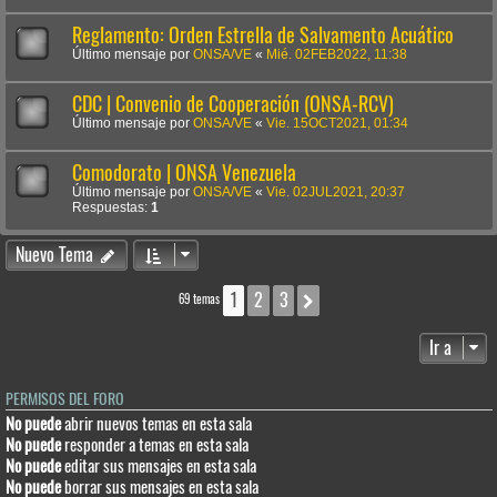
Reglamento: Orden Estrella de Salvamento Acuático
Último mensaje por
ONSA/VE
«
Mié. 02FEB2022, 11:38
CDC | Convenio de Cooperación (ONSA-RCV)
Último mensaje por
ONSA/VE
«
Vie. 15OCT2021, 01:34
Comodorato | ONSA Venezuela
Último mensaje por
ONSA/VE
«
Vie. 02JUL2021, 20:37
Respuestas:
1
Nuevo Tema
1
2
3
Siguiente
69 temas
Ir a
PERMISOS DEL FORO
No puede
abrir nuevos temas en esta sala
No puede
responder a temas en esta sala
No puede
editar sus mensajes en esta sala
No puede
borrar sus mensajes en esta sala