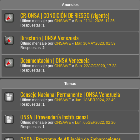
Anuncios
CR-ONSA | CONDICIÓN DE RIESGO (vigente)
Último mensaje por
ONSA/VE
«
Sab. 11JUL2026, 11:36
Respuestas:
1
Directorio | ONSA Venezuela
Último mensaje por
ONSA/VE
«
Mar. 30MAY2023, 01:59
Respuestas:
2
Documentación | ONSA Venezuela
Último mensaje por
ONSA/VE
«
Sab. 22AGO2020, 17:28
Respuestas:
1
Temas
Consejo Nacional Permanente | ONSA Venezuela
Último mensaje por
ONSA/VE
«
Jue. 18ABR2024, 22:49
Respuestas:
1
ONSA | Proveeduría Institucional
Último mensaje por
ONSA/VE
«
Lun. 05SEP2022, 02:20
Respuestas:
1
ONSA | Programa de Afiliación de Embarcaciones