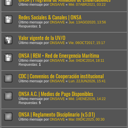
Último mensaje por
ONSA/VE
«
Mié. 07ABR2021, 03:22
Redes Sociales & Canales | ONSA
Último mensaje por
ONSA/VE
«
Jue. 13AGO2020, 13:56
Respuestas:
1
Valor vigente de la UV/O
Último mensaje por
ONSA/VE
«
Vie. 06OCT2017, 15:17
ONSA | REM • Red de Emergencia Marítima
Último mensaje por
ONSA/VE
«
Jue. 04DIC2014, 18:11
Respuestas:
1
CDC | Convenios de Cooperación institucional
Último mensaje por
ONSA/VE
«
Lun. 22JUN2026, 15:41
ONSA A.C. | Medios de Pago Disponibles
Último mensaje por
ONSA/VE
«
Mié. 14ENE2026, 14:22
Respuestas:
5
ONSA | Reglamento Disciplinario (v.5.01)
Último mensaje por
ONSA/VE
«
Mar. 09DIC2025, 00:30