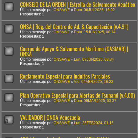
CONSEJO DE LA ORDEN | Estrella de Salvamento Acuático
Último mensaje por
ONSA/VE
«
Dom. 06JUL2025, 16:02
Respuestas:
1
ONSA | Reg. del Centro de Ad. & Capacitación (v.4.91)
Último mensaje por
ONSA/VE
«
Dom. 15JUN2025, 00:14
Respuestas:
1
Cuerpo de Apoyo & Salvamento Marítimo (CASMAR) |
ONSA
Último mensaje por
ONSA/VE
«
Lun. 09JUN2025, 03:34
Respuestas:
1
Reglamento Especial para Indultos Parciales
Último mensaje por
ONSA/VE
«
Vie. 04ABR2025, 16:22
Plan Operativo Especial para Alertas de Tsunami (v.4.00)
Último mensaje por
ONSA/VE
«
Dom. 09MAR2025, 03:37
Respuestas:
1
VALIDADOR | ONSA Venezuela
Último mensaje por
ONSA/VE
«
Lun. 26FEB2024, 01:16
Respuestas:
1