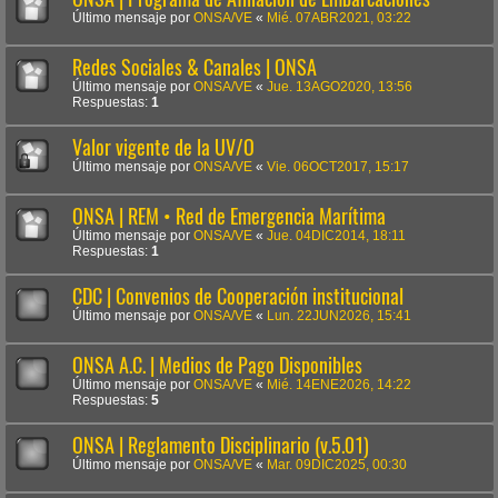
Último mensaje por
ONSA/VE
«
Mié. 07ABR2021, 03:22
Redes Sociales & Canales | ONSA
Último mensaje por
ONSA/VE
«
Jue. 13AGO2020, 13:56
Respuestas:
1
Valor vigente de la UV/O
Último mensaje por
ONSA/VE
«
Vie. 06OCT2017, 15:17
ONSA | REM • Red de Emergencia Marítima
Último mensaje por
ONSA/VE
«
Jue. 04DIC2014, 18:11
Respuestas:
1
CDC | Convenios de Cooperación institucional
Último mensaje por
ONSA/VE
«
Lun. 22JUN2026, 15:41
ONSA A.C. | Medios de Pago Disponibles
Último mensaje por
ONSA/VE
«
Mié. 14ENE2026, 14:22
Respuestas:
5
ONSA | Reglamento Disciplinario (v.5.01)
Último mensaje por
ONSA/VE
«
Mar. 09DIC2025, 00:30