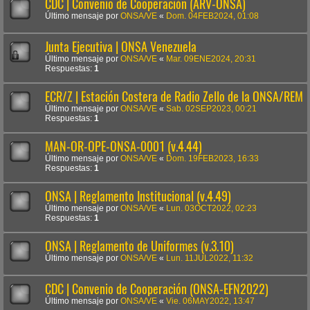
CDC | Convenio de Cooperación (ARV-ONSA)
Último mensaje por
ONSA/VE
«
Dom. 04FEB2024, 01:08
Junta Ejecutiva | ONSA Venezuela
Último mensaje por
ONSA/VE
«
Mar. 09ENE2024, 20:31
Respuestas:
1
ECR/Z | Estación Costera de Radio Zello de la ONSA/REM
Último mensaje por
ONSA/VE
«
Sab. 02SEP2023, 00:21
Respuestas:
1
MAN-OR-OPE-ONSA-0001 (v.4.44)
Último mensaje por
ONSA/VE
«
Dom. 19FEB2023, 16:33
Respuestas:
1
ONSA | Reglamento Institucional (v.4.49)
Último mensaje por
ONSA/VE
«
Lun. 03OCT2022, 02:23
Respuestas:
1
ONSA | Reglamento de Uniformes (v.3.10)
Último mensaje por
ONSA/VE
«
Lun. 11JUL2022, 11:32
CDC | Convenio de Cooperación (ONSA-EFN2022)
Último mensaje por
ONSA/VE
«
Vie. 06MAY2022, 13:47