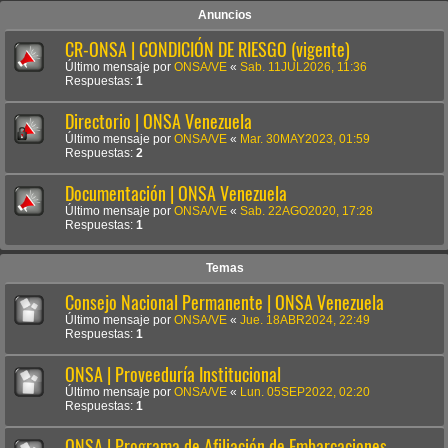
Anuncios
CR-ONSA | CONDICIÓN DE RIESGO (vigente)
Último mensaje por
ONSA/VE
«
Sab. 11JUL2026, 11:36
Respuestas:
1
Directorio | ONSA Venezuela
Último mensaje por
ONSA/VE
«
Mar. 30MAY2023, 01:59
Respuestas:
2
Documentación | ONSA Venezuela
Último mensaje por
ONSA/VE
«
Sab. 22AGO2020, 17:28
Respuestas:
1
Temas
Consejo Nacional Permanente | ONSA Venezuela
Último mensaje por
ONSA/VE
«
Jue. 18ABR2024, 22:49
Respuestas:
1
ONSA | Proveeduría Institucional
Último mensaje por
ONSA/VE
«
Lun. 05SEP2022, 02:20
Respuestas:
1
ONSA | Programa de Afiliación de Embarcaciones