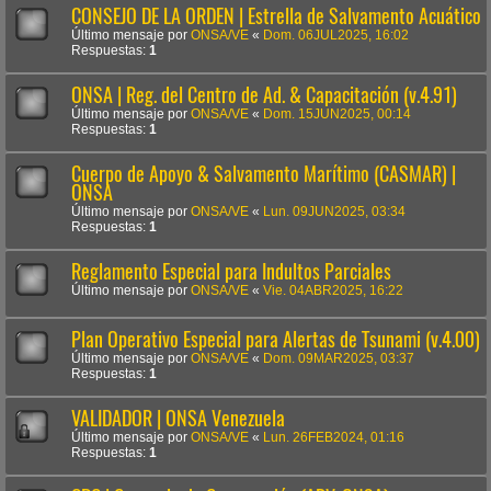
CONSEJO DE LA ORDEN | Estrella de Salvamento Acuático
Último mensaje por
ONSA/VE
«
Dom. 06JUL2025, 16:02
Respuestas:
1
ONSA | Reg. del Centro de Ad. & Capacitación (v.4.91)
Último mensaje por
ONSA/VE
«
Dom. 15JUN2025, 00:14
Respuestas:
1
Cuerpo de Apoyo & Salvamento Marítimo (CASMAR) |
ONSA
Último mensaje por
ONSA/VE
«
Lun. 09JUN2025, 03:34
Respuestas:
1
Reglamento Especial para Indultos Parciales
Último mensaje por
ONSA/VE
«
Vie. 04ABR2025, 16:22
Plan Operativo Especial para Alertas de Tsunami (v.4.00)
Último mensaje por
ONSA/VE
«
Dom. 09MAR2025, 03:37
Respuestas:
1
VALIDADOR | ONSA Venezuela
Último mensaje por
ONSA/VE
«
Lun. 26FEB2024, 01:16
Respuestas:
1