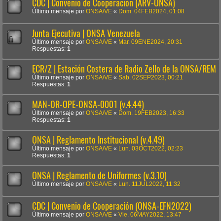
CDC | Convenio de Cooperación (ARV-ONSA)
Último mensaje por
ONSA/VE
«
Dom. 04FEB2024, 01:08
Junta Ejecutiva | ONSA Venezuela
Último mensaje por
ONSA/VE
«
Mar. 09ENE2024, 20:31
Respuestas:
1
ECR/Z | Estación Costera de Radio Zello de la ONSA/REM
Último mensaje por
ONSA/VE
«
Sab. 02SEP2023, 00:21
Respuestas:
1
MAN-OR-OPE-ONSA-0001 (v.4.44)
Último mensaje por
ONSA/VE
«
Dom. 19FEB2023, 16:33
Respuestas:
1
ONSA | Reglamento Institucional (v.4.49)
Último mensaje por
ONSA/VE
«
Lun. 03OCT2022, 02:23
Respuestas:
1
ONSA | Reglamento de Uniformes (v.3.10)
Último mensaje por
ONSA/VE
«
Lun. 11JUL2022, 11:32
CDC | Convenio de Cooperación (ONSA-EFN2022)
Último mensaje por
ONSA/VE
«
Vie. 06MAY2022, 13:47