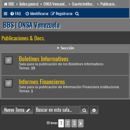
BBS
Índice general
ONSA Venezuela (acceso público)
Gaceta Institucional
Publicaciones & Docs.
B
FAQ
Identificarse
Registrarse
u
BBS | ONSA Venezuela
s
Publicaciones & Docs.
c
a
▼ Sección
r
Boletines Informativos
Sala para la publicación de los Boletines Informativos.
Temas:
15
Informes Financieros
Sala para la publicación de Información Financiera institucional.
Temas:
1
Buscar
Búsqueda avanzada
Nuevo Tema
1
2
3
Siguiente
69 temas