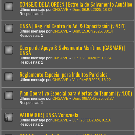
CONSEJO DE LA ORDEN | Estrella de Salvamento Acuático
Último mensaje por
ONSA/VE
«
Dom. 06JUL2025, 16:02
Respuestas:
1
ONSA | Reg. del Centro de Ad. & Capacitación (v.4.91)
Último mensaje por
ONSA/VE
«
Dom. 15JUN2025, 00:14
Respuestas:
1
Cuerpo de Apoyo & Salvamento Marítimo (CASMAR) |
ONSA
Último mensaje por
ONSA/VE
«
Lun. 09JUN2025, 03:34
Respuestas:
1
Reglamento Especial para Indultos Parciales
Último mensaje por
ONSA/VE
«
Vie. 04ABR2025, 16:22
Plan Operativo Especial para Alertas de Tsunami (v.4.00)
Último mensaje por
ONSA/VE
«
Dom. 09MAR2025, 03:37
Respuestas:
1
VALIDADOR | ONSA Venezuela
Último mensaje por
ONSA/VE
«
Lun. 26FEB2024, 01:16
Respuestas:
1