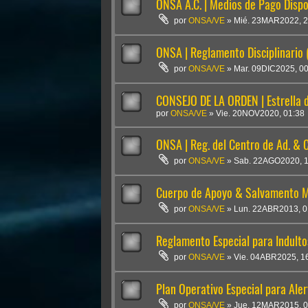
ONSA A.C. | Medios de Pago Dispo
por
ONSA/VE
»
Mié. 23MAR2022, 2
ONSA | Reglamento Disciplinario (
por
ONSA/VE
»
Mar. 09DIC2025, 0
CONSEJO DE LA ORDEN | Estrella 
por
ONSA/VE
»
Vie. 20NOV2020, 01:38
ONSA | Reg. del Centro de Ad. & C
por
ONSA/VE
»
Sab. 22AGO2020, 1
Cuerpo de Apoyo & Salvamento 
por
ONSA/VE
»
Lun. 22ABR2013, 0
Reglamento Especial para Indulto
por
ONSA/VE
»
Vie. 04ABR2025, 1
Plan Operativo Especial para Aler
por
ONSA/VE
»
Jue. 12MAR2015, 0