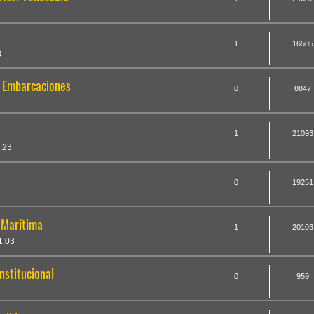
1
16505
8
e Embarcaciones
0
8847
1
21093
:23
0
19251
 Marítima
1
20103
1:03
nstitucional
0
959