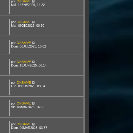
por
ONSA/VE
Mié. 14ENE2026, 14:22
por
ONSA/VE
Mar. 09DIC2025, 00:30
por
ONSA/VE
Dom. 06JUL2025, 16:02
por
ONSA/VE
Dom. 15JUN2025, 00:14
por
ONSA/VE
Lun. 09JUN2025, 03:34
por
ONSA/VE
Vie. 04ABR2025, 16:22
por
ONSA/VE
Dom. 09MAR2025, 03:37