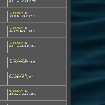
Jue. 18ABR2024, 22:49
por
ONSA/VE
Lun. 05SEP2022, 02:20
por
ONSA/VE
Mié. 07ABR2021, 03:22
por
ONSA/VE
Jue. 13AGO2020, 13:56
por
ONSA/VE
Vie. 06OCT2017, 15:17
por
ONSA/VE
Jue. 04DIC2014, 18:11
por
ONSA/VE
Lun. 22JUN2026, 15:41