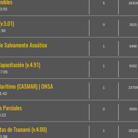
nibles
5
16318
3:55
v.5.01)
0
2615
0:30
de Salvamento Acuático
1
6498
apacitación (v.4.91)
1
8152
7:05
Marítimo (CASMAR) | ONSA
1
23758
1:42
s Parciales
0
6559
6:22
tas de Tsunami (v.4.00)
1
16122
1:58