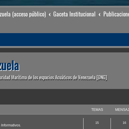
uela (acceso público)
Gaceta Institucional
Publicacion
uela
uridad Marítima de los espacios Acuáticos de Venezuela [ONG]
TEMAS
MENSA
15
16
 Informativos.