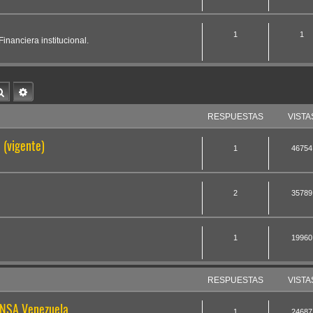
1
1
inanciera institucional.
Buscar
Búsqueda avanzada
RESPUESTAS
VISTA
(vigente)
1
46754
2
35789
a
1
19960
RESPUESTAS
VISTA
ONSA Venezuela
1
24687