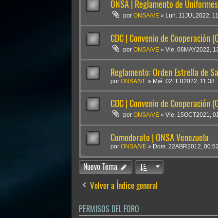
ONSA | Reglamento de Uniformes 
por
ONSA/VE
»
Lun. 11JUL2022, 1
CDC | Convenio de Cooperación 
por
ONSA/VE
»
Vie. 06MAY2022, 1
Reglamento: Orden Estrella de S
por
ONSA/VE
»
Mié. 02FEB2022, 11:38
CDC | Convenio de Cooperación 
por
ONSA/VE
»
Vie. 15OCT2021, 0
Comodorato | ONSA Venezuela
por
ONSA/VE
»
Dom. 22ABR2012, 00:5
Nuevo Tema
Volver a Índice general
PERMISOS DEL FORO