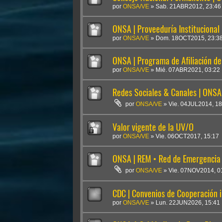
por
ONSA/VE
»
Sab. 21ABR2012, 23:46
ONSA | Proveeduría Institucional
por
ONSA/VE
»
Dom. 18OCT2015, 23:3
ONSA | Programa de Afiliación d
por
ONSA/VE
»
Mié. 07ABR2021, 03:22
Redes Sociales & Canales | ONSA
por
ONSA/VE
»
Vie. 04JUL2014, 18
Valor vigente de la UV/O
por
ONSA/VE
»
Vie. 06OCT2017, 15:17
ONSA | REM • Red de Emergencia
por
ONSA/VE
»
Vie. 07NOV2014, 0
CDC | Convenios de Cooperación i
por
ONSA/VE
»
Lun. 22JUN2026, 15:41