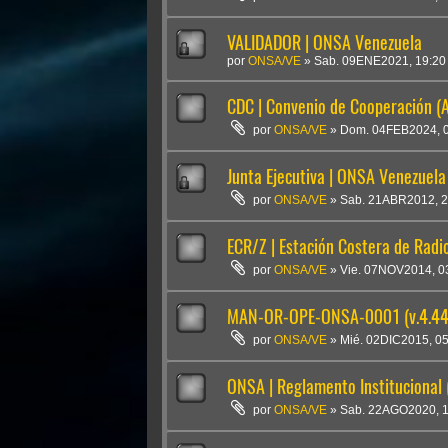
VALIDADOR | ONSA Venezuela
por
ONSA/VE
»
Sab. 09ENE2021, 19:20
CDC | Convenio de Cooperación 
por
ONSA/VE
»
Dom. 04FEB2024, 
Junta Ejecutiva | ONSA Venezuela
por
ONSA/VE
»
Sab. 21ABR2012, 2
ECR/Z | Estación Costera de Rad
por
ONSA/VE
»
Vie. 07NOV2014, 0
MAN-OR-OPE-ONSA-0001 (v.4.44
por
ONSA/VE
»
Mié. 02DIC2015, 0
ONSA | Reglamento Institucional 
por
ONSA/VE
»
Sab. 22AGO2020, 1