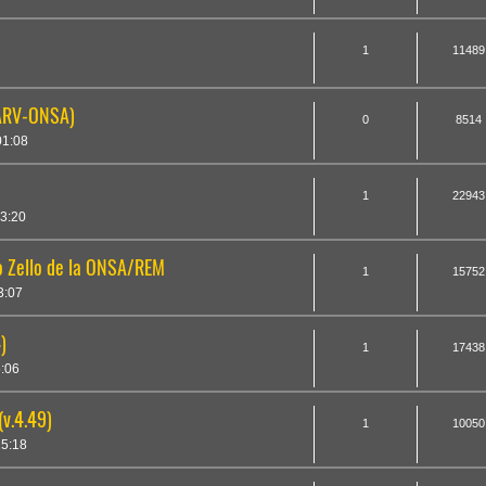
1
11489
(ARV-ONSA)
0
8514
01:08
1
22943
3:20
io Zello de la ONSA/REM
1
15752
3:07
)
1
17438
5:06
(v.4.49)
1
10050
5:18