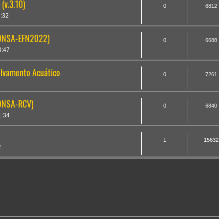
(v.3.10)
0
6812
1:32
(ONSA-EFN2022)
0
6688
3:47
alvamento Acuático
0
7261
(ONSA-RCV)
0
6840
1:34
1
15632
2