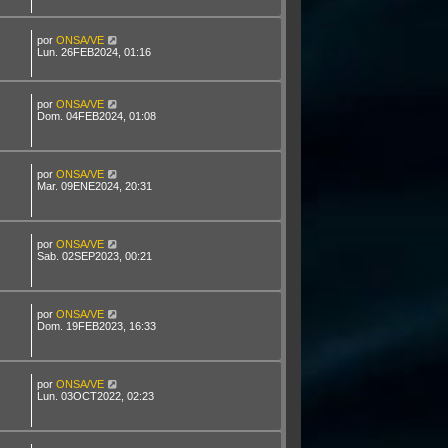
por
ONSA/VE
Lun. 26FEB2024, 01:16
por
ONSA/VE
Dom. 04FEB2024, 01:08
por
ONSA/VE
Mar. 09ENE2024, 20:31
por
ONSA/VE
Sab. 02SEP2023, 00:21
por
ONSA/VE
Dom. 19FEB2023, 16:33
por
ONSA/VE
Lun. 03OCT2022, 02:23