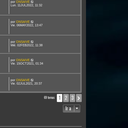
por
ONSA/VE
Lun. 11JUL2022, 11:32
por
ONSA/VE
Vie. 06MAY2022, 13:47
por
ONSA/VE
Mié. 02FEB2022, 11:38
por
ONSA/VE
Vie. 15OCT2021, 01:34
por
ONSA/VE
Vie. 02JUL2021, 20:37
1
2
3
Siguiente
69 temas
Ir a