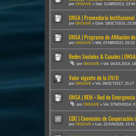
por
ONSA/VE
»
Sab. 21ABR2012, 23:46
ONSA | Proveeduría Institucional
por
ONSA/VE
»
Dom. 18OCT2015, 23:3
ONSA | Programa de Afiliación d
por
ONSA/VE
»
Mié. 07ABR2021, 03:22
Redes Sociales & Canales | ONSA
por
ONSA/VE
»
Vie. 04JUL2014, 18
Valor vigente de la UV/O
por
ONSA/VE
»
Vie. 06OCT2017, 15:17
ONSA | REM • Red de Emergencia
por
ONSA/VE
»
Vie. 07NOV2014, 0
CDC | Convenios de Cooperación i
por
ONSA/VE
»
Lun. 22JUN2026, 15:41