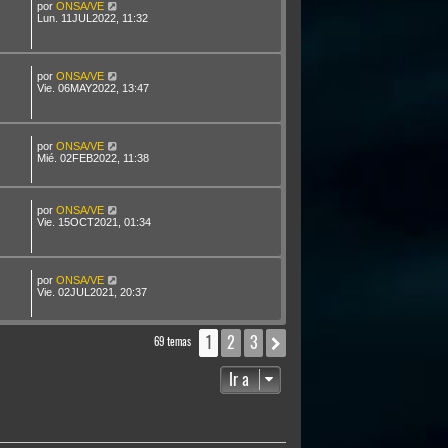
por
ONSA/VE
Lun. 11JUL2022, 11:32
por
ONSA/VE
Vie. 06MAY2022, 13:47
por
ONSA/VE
Mié. 02FEB2022, 11:38
por
ONSA/VE
Vie. 15OCT2021, 01:34
por
ONSA/VE
Vie. 02JUL2021, 20:37
1
2
3
Siguiente
69 temas
Ir a