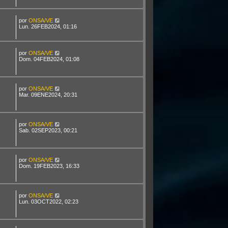
por
ONSA/VE
Lun. 26FEB2024, 01:16
por
ONSA/VE
Dom. 04FEB2024, 01:08
por
ONSA/VE
Mar. 09ENE2024, 20:31
por
ONSA/VE
Sab. 02SEP2023, 00:21
por
ONSA/VE
Dom. 19FEB2023, 16:33
por
ONSA/VE
Lun. 03OCT2022, 02:23