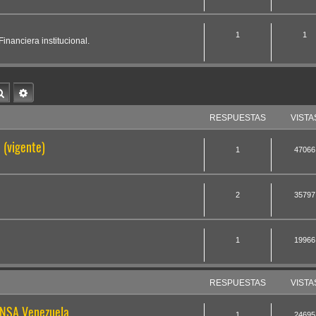
1
1
inanciera institucional.
Buscar
Búsqueda avanzada
RESPUESTAS
VISTA
(vigente)
1
47066
2
35797
a
1
19966
RESPUESTAS
VISTA
ONSA Venezuela
1
24695