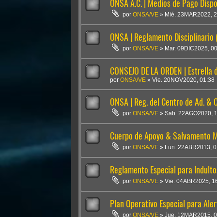
ONSA A.C. | Medios de Pago Dispo
por
ONSA/VE
»
Mié. 23MAR2022, 2
ONSA | Reglamento Disciplinario (
por
ONSA/VE
»
Mar. 09DIC2025, 0
CONSEJO DE LA ORDEN | Estrella 
por
ONSA/VE
»
Vie. 20NOV2020, 01:38
ONSA | Reg. del Centro de Ad. & C
por
ONSA/VE
»
Sab. 22AGO2020, 1
Cuerpo de Apoyo & Salvamento 
por
ONSA/VE
»
Lun. 22ABR2013, 0
Reglamento Especial para Indulto
por
ONSA/VE
»
Vie. 04ABR2025, 1
Plan Operativo Especial para Aler
por
ONSA/VE
»
Jue. 12MAR2015, 0