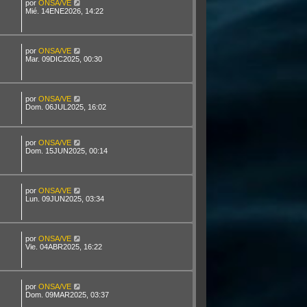
por
ONSA/VE
Mié. 14ENE2026, 14:22
por
ONSA/VE
Mar. 09DIC2025, 00:30
por
ONSA/VE
Dom. 06JUL2025, 16:02
por
ONSA/VE
Dom. 15JUN2025, 00:14
por
ONSA/VE
Lun. 09JUN2025, 03:34
por
ONSA/VE
Vie. 04ABR2025, 16:22
por
ONSA/VE
Dom. 09MAR2025, 03:37