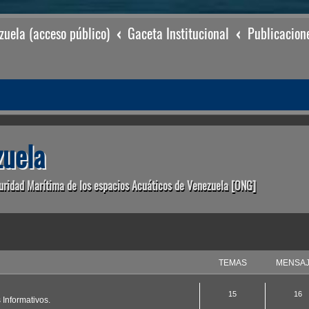
uela (acceso público)
Gaceta Institucional
Publicacion
uela
uridad Marítima de los espacios Acuáticos de Venezuela [ONG]
TEMAS
MENSA
15
16
 Informativos.