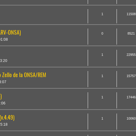
1
11508
(ARV-ONSA)
0
8521
01:08
1
22955
3:20
io Zello de la ONSA/REM
1
15757
3:07
)
1
17446
5:06
(v.4.49)
1
10060
5:18