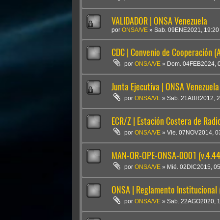
VALIDADOR | ONSA Venezuela
por
ONSA/VE
»
Sab. 09ENE2021, 19:20
CDC | Convenio de Cooperación 
por
ONSA/VE
»
Dom. 04FEB2024, 
Junta Ejecutiva | ONSA Venezuela
por
ONSA/VE
»
Sab. 21ABR2012, 2
ECR/Z | Estación Costera de Rad
por
ONSA/VE
»
Vie. 07NOV2014, 0
MAN-OR-OPE-ONSA-0001 (v.4.44
por
ONSA/VE
»
Mié. 02DIC2015, 0
ONSA | Reglamento Institucional 
por
ONSA/VE
»
Sab. 22AGO2020, 1