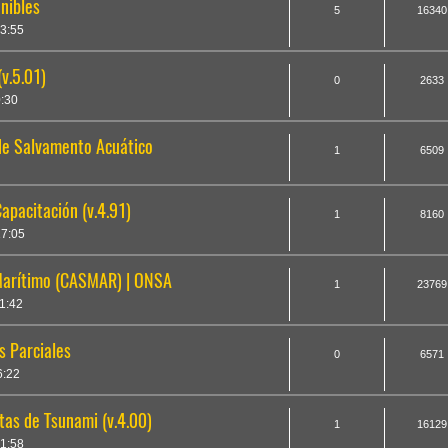
nibles
5
16340
3:55
v.5.01)
0
2633
0:30
de Salvamento Acuático
1
6509
apacitación (v.4.91)
1
8160
7:05
Marítimo (CASMAR) | ONSA
1
23769
1:42
s Parciales
0
6571
6:22
tas de Tsunami (v.4.00)
1
16129
1:58