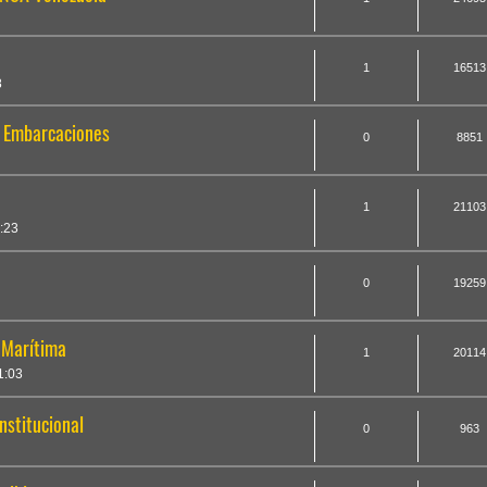
1
16513
8
e Embarcaciones
0
8851
1
21103
:23
0
19259
 Marítima
1
20114
1:03
nstitucional
0
963