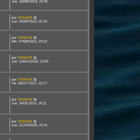
Jue. 18ABR2024, 22:49
por
ONSA/VE
Lun. 05SEP2022, 02:20
por
ONSA/VE
Mié. 07ABR2021, 03:22
por
ONSA/VE
Jue. 13AGO2020, 13:56
por
ONSA/VE
Vie. 06OCT2017, 15:17
por
ONSA/VE
Jue. 04DIC2014, 18:11
por
ONSA/VE
Lun. 22JUN2026, 15:41