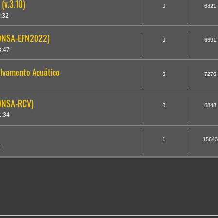
(v.3.10)
0
6821
1:32
(ONSA-EFN2022)
0
6691
3:47
alvamento Acuático
0
7270
(ONSA-RCV)
0
6848
1:34
1
15643
2