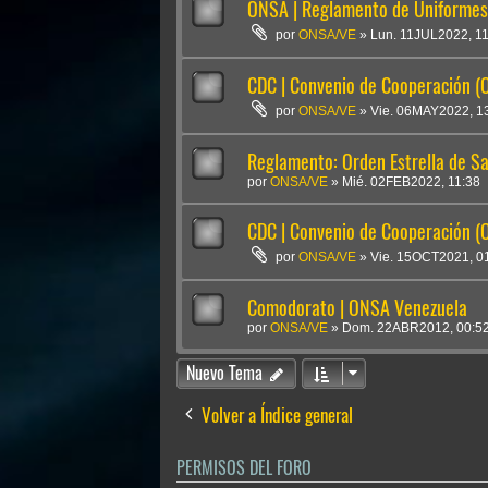
ONSA | Reglamento de Uniformes 
por
ONSA/VE
»
Lun. 11JUL2022, 1
CDC | Convenio de Cooperación 
por
ONSA/VE
»
Vie. 06MAY2022, 1
Reglamento: Orden Estrella de S
por
ONSA/VE
»
Mié. 02FEB2022, 11:38
CDC | Convenio de Cooperación 
por
ONSA/VE
»
Vie. 15OCT2021, 0
Comodorato | ONSA Venezuela
por
ONSA/VE
»
Dom. 22ABR2012, 00:5
Nuevo Tema
Volver a Índice general
PERMISOS DEL FORO