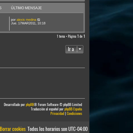
S
ÚLTIMO MENSAJE
por
alexis medina
Jue. 17MAR2011, 10:18
1 tema • Página
1
de
1
Ir a
Desarrollado por
phpBB
® Forum Software © phpBB Limited
Traducción al español por
phpBB España
Privacidad
|
Condiciones
Borrar cookies
Todos los horarios son
UTC-04:00