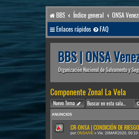
BBS
Índice general
ONSA Venezu
Enlaces rápidos
FAQ
BBS | ONSA Venez
Organización Nacional de Salvamento y Seg
Componente Zonal La Vela
Nuevo Tema
ANUNCIOS
CR-ONSA | CONDICIÓN DE RIESGO 
por
ONSA/VE
»
Vie. 20MAR2020, 00:10