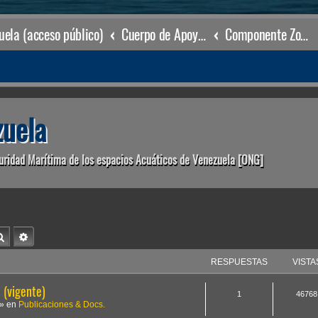
ela (acceso público)
Cuerpo de Apoyo & Salvamento Marítimo (órgano operacional)
Componente Zonal La Vela
uela
uridad Marítima de los espacios Acuáticos de Venezuela [ONG]
Buscar
Búsqueda avanzada
RESPUESTAS
VISTA
(vigente)
1
46768
» en
Publicaciones & Docs.