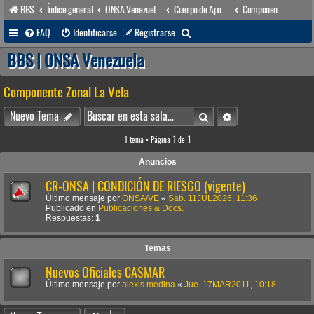
BBS
Índice general
ONSA Venezuela (acceso público)
Cuerpo de Apoyo & Salvamento Marítimo (órgano operacional)
Componente Zonal La Vela
B
FAQ
Identificarse
Registrarse
u
BBS | ONSA Venezuela
s
Componente Zonal La Vela
c
a
Buscar
Búsqueda avanzada
Nuevo Tema
r
1 tema • Página
1
de
1
Anuncios
CR-ONSA | CONDICIÓN DE RIESGO (vigente)
Último mensaje por
ONSA/VE
«
Sab. 11JUL2026, 11:36
Publicado en
Publicaciones & Docs.
Respuestas:
1
Temas
Nuevos Oficiales CASMAR
Último mensaje por
alexis medina
«
Jue. 17MAR2011, 10:18