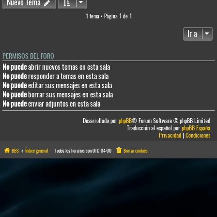
Nuevo Tema
1 tema • Página
1
de
1
Ir a
PERMISOS DEL FORO
No puede
abrir nuevos temas en esta sala
No puede
responder a temas en esta sala
No puede
editar sus mensajes en esta sala
No puede
borrar sus mensajes en esta sala
No puede
enviar adjuntos en esta sala
Desarrollado por
phpBB
® Forum Software © phpBB Limited
Traducción al español por
phpBB España
Privacidad
|
Condiciones
BBS
Índice general
Todos los horarios son
UTC-04:00
Borrar cookies