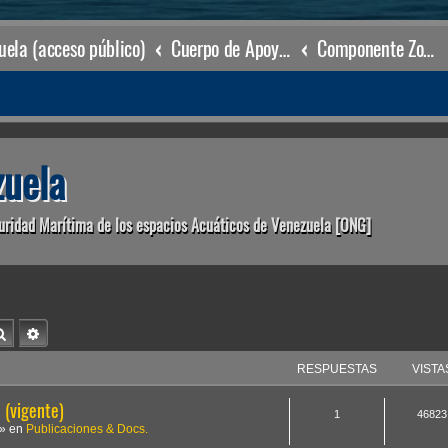
ela (acceso público)
Cuerpo de Apoyo & Salvamento Marítimo (órgano operacional)
Componente Zonal La Vela
uela
uridad Marítima de los espacios Acuáticos de Venezuela [ONG]
Buscar
Búsqueda avanzada
RESPUESTAS
VISTA
(vigente)
1
46823
» en
Publicaciones & Docs.