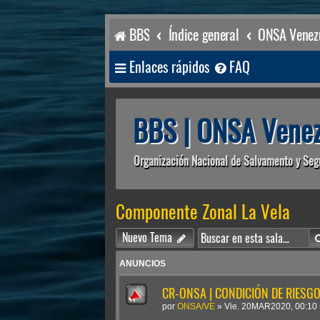
BBS
Índice general
ONSA Venezu
Enlaces rápidos
FAQ
BBS | ONSA Venez
Organización Nacional de Salvamento y Seg
Componente Zonal La Vela
Nuevo Tema
ANUNCIOS
CR-ONSA | CONDICIÓN DE RIESGO 
por
ONSA/VE
»
Vie. 20MAR2020, 00:10