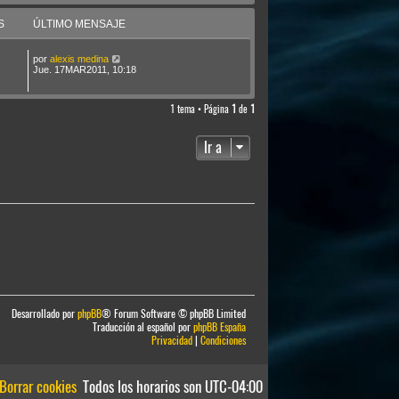
S
ÚLTIMO MENSAJE
por
alexis medina
Jue. 17MAR2011, 10:18
1 tema • Página
1
de
1
Ir a
Desarrollado por
phpBB
® Forum Software © phpBB Limited
Traducción al español por
phpBB España
Privacidad
|
Condiciones
Borrar cookies
Todos los horarios son
UTC-04:00