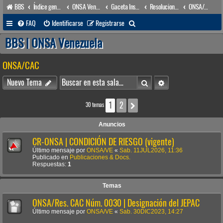
BBS
Índice general
ONSA Venezuela (acceso público)
Gaceta Institucional
Resoluciones
ONSA/CAC
B
FAQ
Identificarse
Registrarse
u
BBS | ONSA Venezuela
s
ONSA/CAC
c
a
Buscar
Búsqueda avanzada
Nuevo Tema
r
1
2
Siguiente
30 temas
Anuncios
CR-ONSA | CONDICIÓN DE RIESGO (vigente)
Último mensaje por
ONSA/VE
«
Sab. 11JUL2026, 11:36
Publicado en
Publicaciones & Docs.
Respuestas:
1
Temas
ONSA/Res. CAC Núm. 0030 | Designación del JEPAC
Último mensaje por
ONSA/VE
«
Sab. 30DIC2023, 14:27