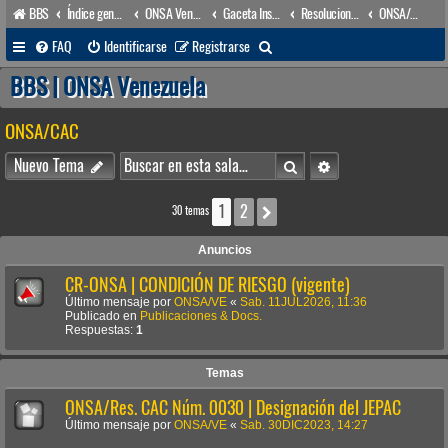
BBS
Índice general
ONSA Venezuela (acceso público)
Gaceta Institucional
Resoluciones
ONSA/CAC
B
FAQ
Identificarse
Registrarse
u
BBS | ONSA Venezuela
s
ONSA/CAC
c
a
Buscar
Búsqueda avanzada
Nuevo Tema
r
1
2
Siguiente
30 temas
Anuncios
CR-ONSA | CONDICIÓN DE RIESGO (vigente)
Último mensaje por
ONSA/VE
«
Sab. 11JUL2026, 11:36
Publicado en
Publicaciones & Docs.
Respuestas:
1
Temas
ONSA/Res. CAC Núm. 0030 | Designación del JEPAC
Último mensaje por
ONSA/VE
«
Sab. 30DIC2023, 14:27