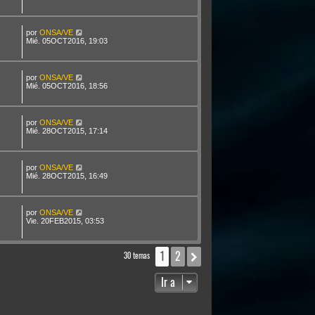
por
ONSA/VE
Mié. 05OCT2016, 19:03
por
ONSA/VE
Mié. 05OCT2016, 18:56
por
ONSA/VE
Mié. 28OCT2015, 17:14
por
ONSA/VE
Mié. 28OCT2015, 16:49
por
ONSA/VE
Vie. 20FEB2015, 03:53
1
2
Siguiente
30 temas
Ir a