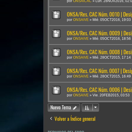
por
ONSA/CAC
»
Lun. 28NOV2016, 02:
ONSA/Res. CAC Núm. 0010 | Desi
por
ONSA/VE
»
Mié. 05OCT2016, 19:03
ONSA/Res. CAC Núm. 0009 | Desi
por
ONSA/VE
»
Mié. 05OCT2016, 18:56
ONSA/Res. CAC Núm. 0008 | Desi
por
ONSA/VE
»
Mié. 28OCT2015, 17:14
ONSA/Res. CAC Núm. 0007 | Desig
por
ONSA/VE
»
Mié. 28OCT2015, 16:49
ONSA/Res. CAC Núm. 0006 | Desig
por
ONSA/VE
»
Vie. 20FEB2015, 03:53
Nuevo Tema
Volver a Índice general