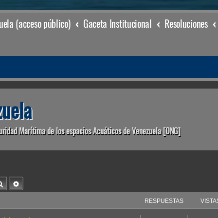
ela (acceso público)
Gaceta Institucional
Resoluciones
uela
uridad Marítima de los espacios Acuáticos de Venezuela [ONG]
Buscar
Búsqueda avanzada
RESPUESTAS
VISTA