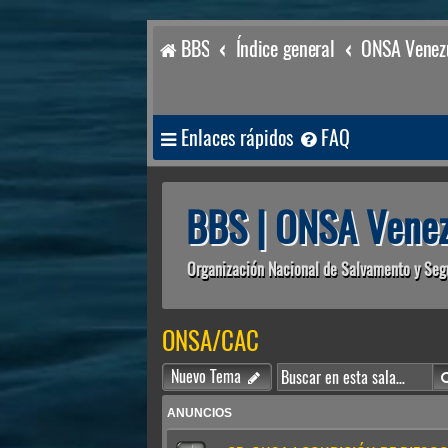
BBS
Índice general
ONSA Venezu
Enlaces rápidos
FAQ
BBS | ONSA Venez
Organización Nacional de Salvamento y Seg
ONSA/CAC
Nuevo Tema
ANUNCIOS