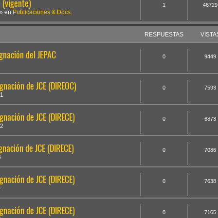
(vigente)
1
46729
» en
Publicaciones & Docs.
RESPUESTAS
VISTA
gnación del JEPAC
0
9449
gnación de JCE (DIREOC)
0
7593
51
nación de JCE (DIRECE)
0
6873
02
nación de JCE (DIRECE)
0
7086
6
nación de JCE (DIRECE)
0
7638
1
nación de JCE (DIRECE)
0
7165