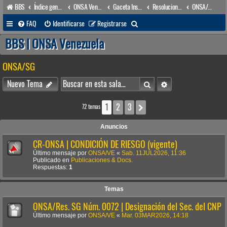
BBS
Índice general
ONSA Venezuela (acceso público)
Gaceta Institucional
Resoluciones
ONSA/SG
B
FAQ
Identificarse
Registrarse
u
BBS | ONSA Venezuela
s
ONSA/SG
c
a
Buscar
Búsqueda avanzada
Nuevo Tema
r
1
2
3
Siguiente
72 temas
Anuncios
CR-ONSA | CONDICIÓN DE RIESGO (vigente)
Último mensaje por
ONSA/VE
«
Sab. 11JUL2026, 11:36
Publicado en
Publicaciones & Docs.
Respuestas:
1
Temas
ONSA/Res. SG Núm. 0072 | Designación del Sec. del CNP
Último mensaje por
ONSA/VE
«
Mar. 03MAR2026, 14:18