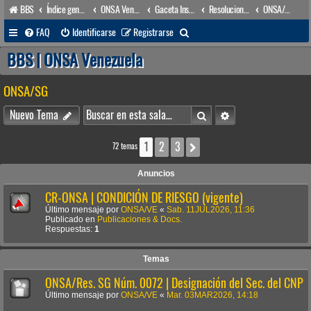
BBS
Índice general
ONSA Venezuela (acceso público)
Gaceta Institucional
Resoluciones
ONSA/SG
B
FAQ
Identificarse
Registrarse
u
BBS | ONSA Venezuela
s
ONSA/SG
c
a
Buscar
Búsqueda avanzada
Nuevo Tema
r
1
2
3
Siguiente
72 temas
Anuncios
CR-ONSA | CONDICIÓN DE RIESGO (vigente)
Último mensaje por
ONSA/VE
«
Sab. 11JUL2026, 11:36
Publicado en
Publicaciones & Docs.
Respuestas:
1
Temas
ONSA/Res. SG Núm. 0072 | Designación del Sec. del CNP
Último mensaje por
ONSA/VE
«
Mar. 03MAR2026, 14:18