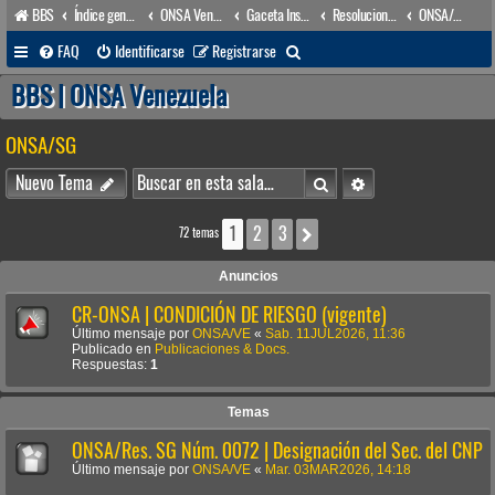
BBS
Índice general
ONSA Venezuela (acceso público)
Gaceta Institucional
Resoluciones
ONSA/SG
B
FAQ
Identificarse
Registrarse
u
BBS | ONSA Venezuela
s
ONSA/SG
c
a
Buscar
Búsqueda avanzada
Nuevo Tema
r
1
2
3
Siguiente
72 temas
Anuncios
CR-ONSA | CONDICIÓN DE RIESGO (vigente)
Último mensaje por
ONSA/VE
«
Sab. 11JUL2026, 11:36
Publicado en
Publicaciones & Docs.
Respuestas:
1
Temas
ONSA/Res. SG Núm. 0072 | Designación del Sec. del CNP
Último mensaje por
ONSA/VE
«
Mar. 03MAR2026, 14:18