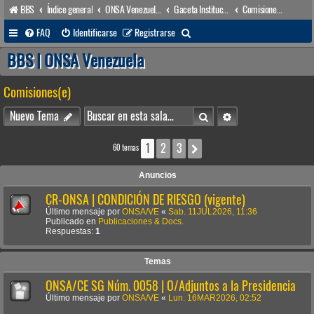
BBS
Índice general
ONSA Venezuela (acceso público)
Gaceta Institucional
Comisiones(e)
B
FAQ
Identificarse
Registrarse
u
BBS | ONSA Venezuela
s
Comisiones(e)
c
a
Buscar
Búsqueda avanzada
Nuevo Tema
r
1
2
3
Siguiente
60 temas
Anuncios
CR-ONSA | CONDICIÓN DE RIESGO (vigente)
Último mensaje por
ONSA/VE
«
Sab. 11JUL2026, 11:36
Publicado en
Publicaciones & Docs.
Respuestas:
1
Temas
ONSA/CE SG Núm. 0058 | O/Adjuntos a la Presidencia
Último mensaje por
ONSA/VE
«
Lun. 16MAR2026, 02:52