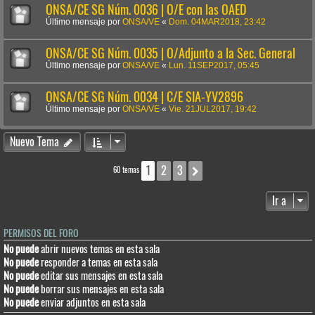
ONSA/CE SG Núm. 0036 | O/E con las OAED
Último mensaje por
ONSA/VE
«
Dom. 04MAR2018, 23:42
ONSA/CE SG Núm. 0035 | O/Adjunto a la Sec. General
Último mensaje por
ONSA/VE
«
Lun. 11SEP2017, 05:45
ONSA/CE SG Núm. 0034 | C/E SIA-YV2896
Último mensaje por
ONSA/VE
«
Vie. 21JUL2017, 19:42
Nuevo Tema
1
2
3
Siguiente
60 temas
Ir a
PERMISOS DEL FORO
No puede
abrir nuevos temas en esta sala
No puede
responder a temas en esta sala
No puede
editar sus mensajes en esta sala
No puede
borrar sus mensajes en esta sala
No puede
enviar adjuntos en esta sala