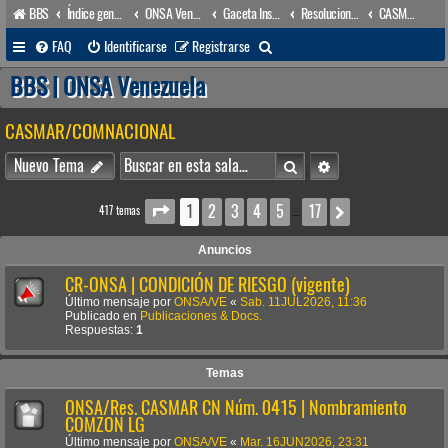
BBS
Índice general
ONSA Venezuela (acceso público)
Gaceta Institucional
Resoluciones
CASMAR/COMNACIONAL
B
FAQ
Identificarse
Registrarse
u
BBS | ONSA Venezuela
s
CASMAR/COMNACIONAL
c
a
Buscar
Búsqueda avanzada
Nuevo Tema
r
1
2
3
4
5
17
Página
1
de
17
Siguiente
417 temas
…
Anuncios
CR-ONSA | CONDICIÓN DE RIESGO (vigente)
Último mensaje por
ONSA/VE
«
Sab. 11JUL2026, 11:36
Publicado en
Publicaciones & Docs.
Respuestas:
1
Temas
ONSA/Res. CASMAR CN Núm. 0415 | Nombramiento
COMZON LG
Último mensaje por
ONSA/VE
«
Mar. 16JUN2026, 23:31