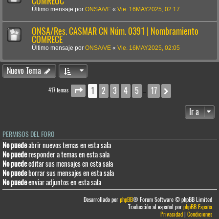
COMREOC
Último mensaje por
ONSA/VE
«
Vie. 16MAY2025, 02:17
ONSA/Res. CASMAR CN Núm. 0391 | Nombramiento
COMRECE
Último mensaje por
ONSA/VE
«
Vie. 16MAY2025, 02:05
Nuevo Tema
1
2
3
4
5
17
Página
1
de
17
Siguiente
417 temas
…
Ir a
PERMISOS DEL FORO
No puede
abrir nuevos temas en esta sala
No puede
responder a temas en esta sala
No puede
editar sus mensajes en esta sala
No puede
borrar sus mensajes en esta sala
No puede
enviar adjuntos en esta sala
Desarrollado por
phpBB
® Forum Software © phpBB Limited
Traducción al español por
phpBB España
Privacidad
|
Condiciones