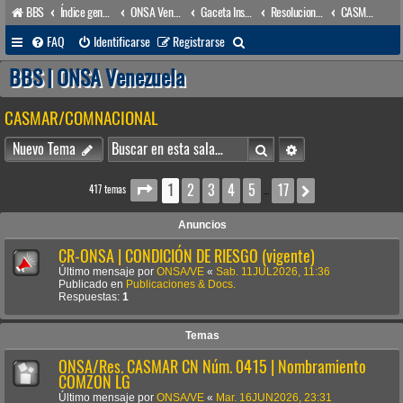
BBS
Índice general
ONSA Venezuela (acceso público)
Gaceta Institucional
Resoluciones
CASMAR/COMNACIONAL
B
FAQ
Identificarse
Registrarse
u
BBS | ONSA Venezuela
s
CASMAR/COMNACIONAL
c
a
Buscar
Búsqueda avanzada
Nuevo Tema
r
1
2
3
4
5
17
Página
1
de
17
Siguiente
417 temas
…
Anuncios
CR-ONSA | CONDICIÓN DE RIESGO (vigente)
Último mensaje por
ONSA/VE
«
Sab. 11JUL2026, 11:36
Publicado en
Publicaciones & Docs.
Respuestas:
1
Temas
ONSA/Res. CASMAR CN Núm. 0415 | Nombramiento
COMZON LG
Último mensaje por
ONSA/VE
«
Mar. 16JUN2026, 23:31