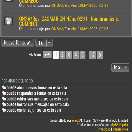
COMREOC
Último mensaje por
ONSA/VE
«
Vie. 16MAY2025, 02:17
ONSA/Res. CASMAR CN Núm. 0391 | Nombramiento
COMRECE
Último mensaje por
ONSA/VE
«
Vie. 16MAY2025, 02:05
Nuevo Tema
1
2
3
4
5
17
Página
1
de
17
Siguiente
417 temas
…
Ir a
PERMISOS DEL FORO
No puede
abrir nuevos temas en esta sala
No puede
responder a temas en esta sala
No puede
editar sus mensajes en esta sala
No puede
borrar sus mensajes en esta sala
No puede
enviar adjuntos en esta sala
Desarrollado por
phpBB
® Forum Software © phpBB Limited
Traducción al español por
phpBB España
Privacidad
|
Condiciones