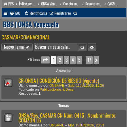
BBS
Índice general
ONSA Venezuela (acceso público)
Gaceta Institucional
Resoluciones
CASMAR/COMNACIONAL
B
FAQ
Identificarse
Registrarse
u
BBS | ONSA Venezuela
s
CASMAR/COMNACIONAL
c
a
Buscar
Búsqueda avanzada
Nuevo Tema
r
1
2
3
4
5
17
Página
1
de
17
Siguiente
417 temas
…
Anuncios
CR-ONSA | CONDICIÓN DE RIESGO (vigente)
Último mensaje por
ONSA/VE
«
Sab. 11JUL2026, 11:36
Publicado en
Publicaciones & Docs.
Respuestas:
1
Temas
ONSA/Res. CASMAR CN Núm. 0415 | Nombramiento
COMZON LG
Último mensaje por
ONSA/VE
«
Mar. 16JUN2026, 23:31