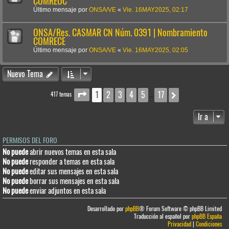
COMREOC
Último mensaje por
ONSA/VE
«
Vie. 16MAY2025, 02:17
ONSA/Res. CASMAR CN Núm. 0391 | Nombramiento
COMRECE
Último mensaje por
ONSA/VE
«
Vie. 16MAY2025, 02:05
Nuevo Tema
1
2
3
4
5
17
Página
1
de
17
Siguiente
417 temas
…
Ir a
PERMISOS DEL FORO
No puede
abrir nuevos temas en esta sala
No puede
responder a temas en esta sala
No puede
editar sus mensajes en esta sala
No puede
borrar sus mensajes en esta sala
No puede
enviar adjuntos en esta sala
Desarrollado por
phpBB
® Forum Software © phpBB Limited
Traducción al español por
phpBB España
Privacidad
|
Condiciones