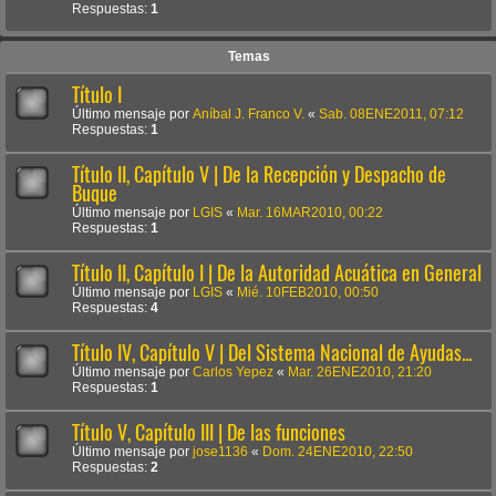
Respuestas:
1
Temas
Título I
Último mensaje por
Aníbal J. Franco V.
«
Sab. 08ENE2011, 07:12
Respuestas:
1
Título II, Capítulo V | De la Recepción y Despacho de
Buque
Último mensaje por
LGIS
«
Mar. 16MAR2010, 00:22
Respuestas:
1
Título II, Capítulo I | De la Autoridad Acuática en General
Último mensaje por
LGIS
«
Mié. 10FEB2010, 00:50
Respuestas:
4
Título IV, Capítulo V | Del Sistema Nacional de Ayudas...
Último mensaje por
Carlos Yepez
«
Mar. 26ENE2010, 21:20
Respuestas:
1
Título V, Capítulo III | De las funciones
Último mensaje por
jose1136
«
Dom. 24ENE2010, 22:50
Respuestas:
2