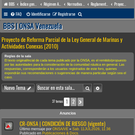
BBS
Índice general
Régimen Acuático venezolano
Normativa Acuática venezolana
Reglamentos Nacionales
Proyecto de Reforma Parcial de la Ley General de Marinas y Actividades Conexas (2010)
B
FAQ
Identificarse
Registrarse
u
BBS | ONSA Venezuela
s
Proyecto de Reforma Parcial de la Ley General de Marinas y
c
Actividades Conexas (2010)
a
r
Reglas de la sala
El texto original/incial de cada tema publicado por la ONSA, es el remitido/propuesto
por las autoridades para la consideración de la comunidad náutica en general. Las
respuestas, corresponderán a los usuarios registrados de este foro, quienes
expondrán sus recomendaciones o sugerencias de manera particular según sea el
caso.
Buscar
Búsqueda avanzada
Nuevo Tema
1
2
Siguiente
37 temas
Anuncios
CR-ONSA | CONDICIÓN DE RIESGO (vigente)
Último mensaje por
ONSA/VE
«
Sab. 11JUL2026, 11:36
Publicado en
Publicaciones & Docs.