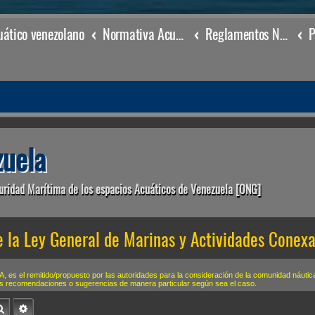
ático venezolano
Normativa Acuática venezolana
Reglamentos Nacionales
uela
uridad Marítima de los espacios Acuáticos de Venezuela [ONG]
e la Ley General de Marinas y Actividades Conex
NSA, es el remitido/propuesto por las autoridades para la consideración de la comunidad náut
us recomendaciones o sugerencias de manera particular según sea el caso.
Buscar
Búsqueda avanzada