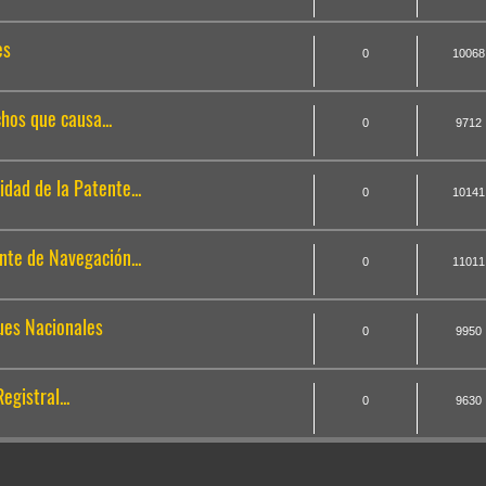
es
0
10068
chos que causa...
0
9712
cidad de la Patente...
0
10141
tente de Navegación...
0
11011
uques Nacionales
0
9950
Registral...
0
9630