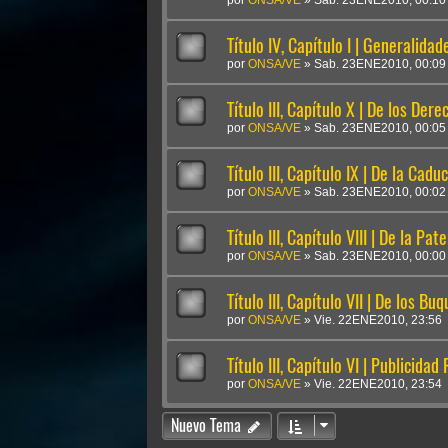
por
ONSA/VE
»
Sab. 23ENE2010, 00:10
Título IV, Capítulo I | Generalidad
por
ONSA/VE
»
Sab. 23ENE2010, 00:09
Título III, Capítulo X | De los Dere
por
ONSA/VE
»
Sab. 23ENE2010, 00:05
Título III, Capítulo IX | De la Cadu
por
ONSA/VE
»
Sab. 23ENE2010, 00:02
Título III, Capítulo VIII | De la Pa
por
ONSA/VE
»
Sab. 23ENE2010, 00:00
Título III, Capítulo VII | De los B
por
ONSA/VE
»
Vie. 22ENE2010, 23:56
Título III, Capítulo VI | Publicidad 
por
ONSA/VE
»
Vie. 22ENE2010, 23:54
Nuevo Tema