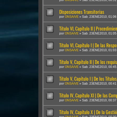
por
ONSA/VE
»
Sab. 23ENE2010, 00:51
Disposiciones Transitorias
por
ONSA/VE
»
Sab. 23ENE2010, 01:06
Título VI, Capítulo II | Procedimi
por
ONSA/VE
»
Sab. 23ENE2010, 01:05
Título VI, Capítulo I | De las Resp
por
ONSA/VE
»
Sab. 23ENE2010, 01:03
Título V, Capítulo II | De los requi
por
ONSA/VE
»
Sab. 23ENE2010, 00:45
Título V, Capítulo I | De los Títulos,
por
ONSA/VE
»
Sab. 23ENE2010, 00:41
Título IV, Capítulo XI | De las Com
por
ONSA/VE
»
Sab. 23ENE2010, 00:37
Título IV, Capítulo X | De la Gesti