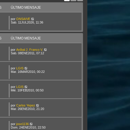
S
ÚLTIMO MENSAJE
por
ONSA/VE
Sab. 11JUL2026, 11:36
S
ÚLTIMO MENSAJE
por
Aníbal J. Franco V.
Sab. 08ENE2011, 07:12
por
LGIS
Mar. 16MAR2010, 00:22
por
LGIS
Mié. 10FEB2010, 00:50
por
Carlos Yepez
Mar. 26ENE2010, 21:20
por
jose1136
Dom. 24ENE2010, 22:50