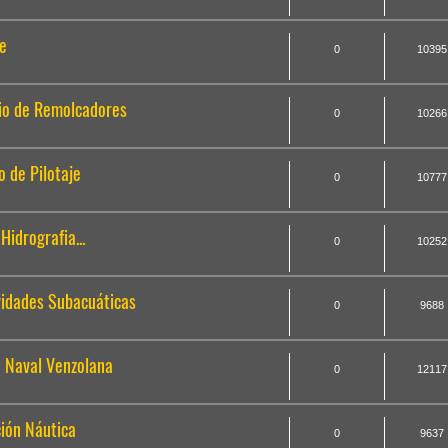
je
0
10395
vicio de Remolcadores
0
10266
io de Pilotaje
0
10777
 Hidrografia...
0
10252
tividades Subacuáticas
0
9688
ria Naval Venzolana
0
12117
ación Náutica
0
9637