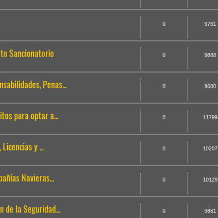
0
9761
ento Sancionatorio
0
9888
onsabilidades, Penas...
0
9680
sitos para optar a...
0
11799
 Licencias y ...
0
10207
pañías Navieras...
0
10129
ón de la Seguridad...
0
9881