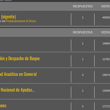
RESPUESTAS
VISTA
(vigente)
1
46926
» en
Publicaciones & Docs.
RESPUESTAS
VISTA
1
14894
pción y Despacho de Buque
1
12782
idad Acuática en General
4
19674
a Nacional de Ayudas...
1
12648
iones
2
17272