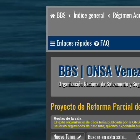
BBS
Índice general
Régimen Acu
Enlaces rápidos
FAQ
BBS | ONSA Venez
Organización Nacional de Salvamento y Seg
Proyecto de Reforma Parcial d
Reglas de la sala
El texto original/incial de cada tema publicado por la O
usuarios registrados de este foro, quienes expondrán s
Nuevo Tema