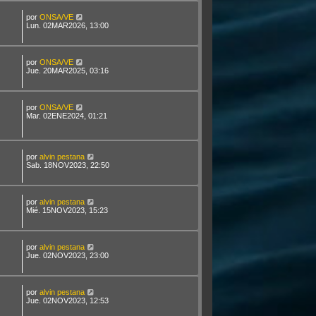
por
ONSA/VE
Lun. 02MAR2026, 13:00
por
ONSA/VE
Jue. 20MAR2025, 03:16
por
ONSA/VE
Mar. 02ENE2024, 01:21
por
alvin pestana
Sab. 18NOV2023, 22:50
por
alvin pestana
Mié. 15NOV2023, 15:23
por
alvin pestana
Jue. 02NOV2023, 23:00
por
alvin pestana
Jue. 02NOV2023, 12:53