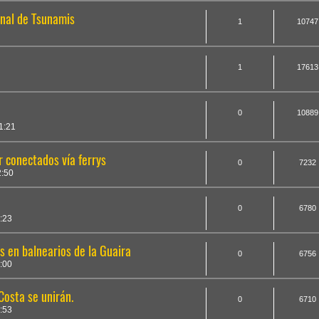
onal de Tsunamis
1
10747
a
1
17613
a
0
10889
1:21
r conectados vía ferrys
0
7232
:50
0
6780
:23
s en balnearios de la Guaira
0
6756
:00
Costa se unirán.
0
6710
:53