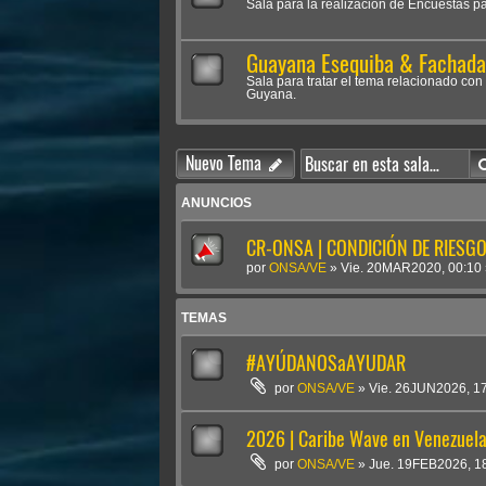
Sala para la realización de Encuestas p
Guayana Esequiba & Fachada 
Sala para tratar el tema relacionado con 
Guyana.
Nuevo Tema
ANUNCIOS
CR-ONSA | CONDICIÓN DE RIESGO 
por
ONSA/VE
»
Vie. 20MAR2020, 00:10
TEMAS
#AYÚDANOSaAYUDAR
por
ONSA/VE
»
Vie. 26JUN2026, 1
2026 | Caribe Wave en Venezuel
por
ONSA/VE
»
Jue. 19FEB2026, 1