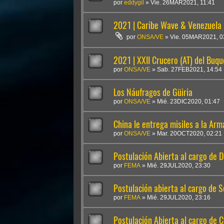
por
eddygil
»
Vie. 26MAR2021, 11:41
2021 | Caribe Wave & Venezuela
por
ONSA/VE
»
Vie. 05MAR2021, 0
2021 | XXII Crucero (AT) del Buq
por
ONSA/VE
»
Sab. 27FEB2021, 14:54
Los Náufragos de Güiria
por
ONSA/VE
»
Mié. 23DIC2020, 01:47
China le entrega misiles a la Ar
por
ONSA/VE
»
Mar. 20OCT2020, 02:21
Postulación Abierta al cargo de D
por
FEMA
»
Mié. 29JUL2020, 23:30
Postulación abierta al cargo de S
por
FEMA
»
Mié. 29JUL2020, 23:16
Postulación Abierta al cargo d