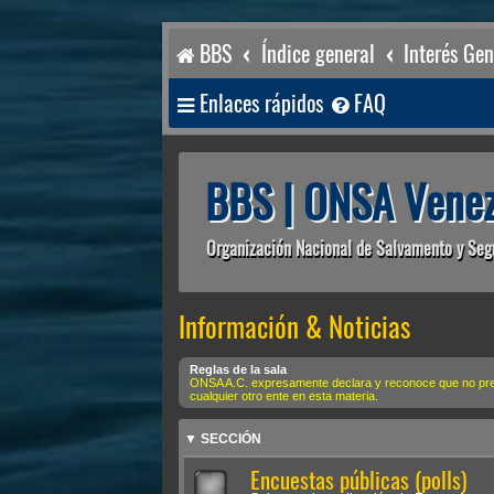
BBS
Índice general
Interés Gen
Enlaces rápidos
FAQ
BBS | ONSA Venez
Organización Nacional de Salvamento y Seg
Información & Noticias
Reglas de la sala
ONSA A.C. expresamente declara y reconoce que no preten
cualquier otro ente en esta materia.
▼ SECCIÓN
Encuestas públicas (polls)