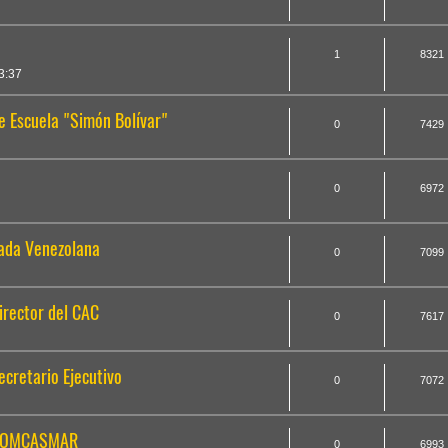
1
8321
3:37
ue Escuela "Simón Bolívar"
0
7429
0
6972
mada Venezolana
0
7099
irector del CAC
0
7617
ecretario Ejecutivo
0
7072
e COMCASMAR
0
6993