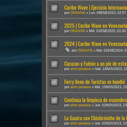
Caribe Wave | Ejercicio Internaci
por
ONSA/VE
»
Lun. 09ENE2023, 02:57
2025 | Caribe Wave en Venezuel
por
ONSA/VE
»
Mié. 01ENE2025, 01:03
2024 | Caribe Wave en Venezuel
por
ONSA/VE
»
Mar. 02ENE2024, 0
Curazao y Falcón a un pie de esta
por
alvin pestana
»
Sab. 18NOV2023, 22
Ferry lleno de Turistas se hundió
por
alvin pestana
»
Mié. 15NOV2023, 15
Continúa la limpieza de escombro
por
alvin pestana
»
Jue. 02NOV2023, 23
La Guaira con Chichiriviche de la 
por
alvin pestana
»
Jue. 02NOV2023, 12