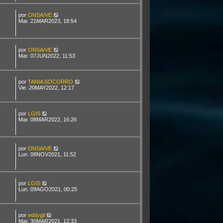
por
ONSA/VE
Mar. 21MAR2023, 18:54
por
ONSA/VE
Mar. 07JUN2022, 11:53
por
TANIA SOCORRO
Vie. 20MAY2022, 12:17
por
LGIS
Mar. 08MAR2022, 16:26
por
ONSA/VE
Lun. 08NOV2021, 11:52
por
LGIS
Lun. 09AGO2021, 00:25
por
eddygil
Mar. 30MAR2021, 12:33