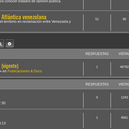
ara conocer estados de opinión pública.
Atlántica venezolana
51
90
el territorio en reclamación entre Venezuela y
Buscar
Búsqueda avanzada
RESPUESTAS
VISTA
(vigente)
1
46792
» en
Publicaciones & Docs.
RESPUESTAS
VISTA
0
1243
7:30
a
1
4061
8:13