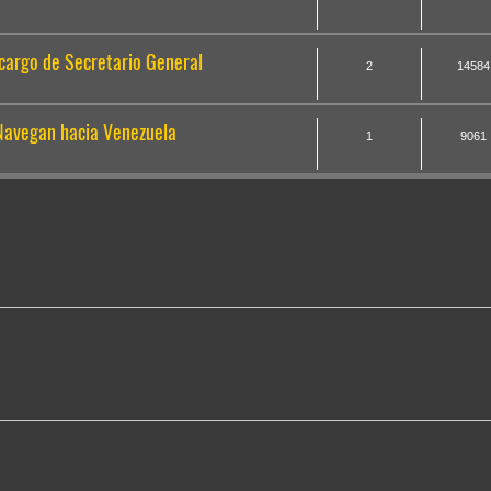
 cargo de Secretario General
2
14584
 Navegan hacia Venezuela
1
9061