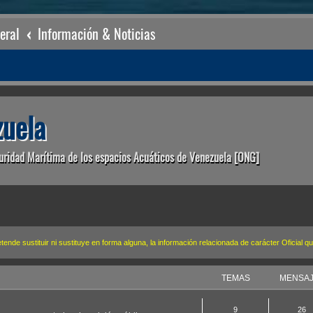
eral
Información & Noticias
uela
uridad Marítima de los espacios Acuáticos de Venezuela [ONG]
de sustituir ni sustituye en forma alguna, la información relacionada de carácter Oficial 
TEMAS
MENSA
9
26