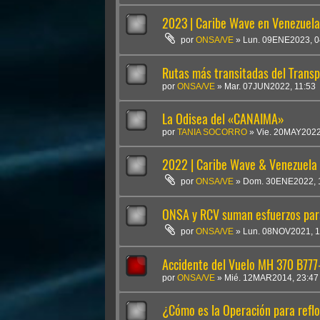
2023 | Caribe Wave en Venezuela
por
ONSA/VE
»
Lun. 09ENE2023, 0
Rutas más transitadas del Transp
por
ONSA/VE
»
Mar. 07JUN2022, 11:53
La Odisea del «CANAIMA»
por
TANIA SOCORRO
»
Vie. 20MAY2022
2022 | Caribe Wave & Venezuela
por
ONSA/VE
»
Dom. 30ENE2022, 
ONSA y RCV suman esfuerzos pa
por
ONSA/VE
»
Lun. 08NOV2021, 1
Accidente del Vuelo MH 370 B777
por
ONSA/VE
»
Mié. 12MAR2014, 23:47
¿Cómo es la Operación para reflo