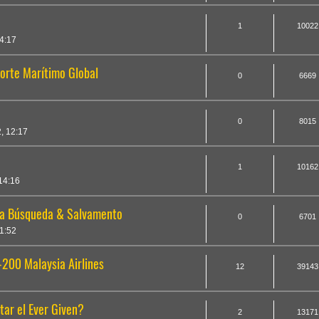
1
10022
4:17
orte Marítimo Global
0
6669
0
8015
, 12:17
1
10162
14:16
ra Búsqueda & Salvamento
0
6701
1:52
-200 Malaysia Airlines
12
39143
tar el Ever Given?
2
13171