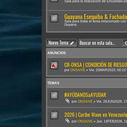
Sala para la realización de Encuestas p
Guayana Esequiba & Fachada 
Sala para tratar el tema relacionado con 
Guyana.
Nuevo Tema
ANUNCIOS
CR-ONSA | CONDICIÓN DE RIESGO 
por
ONSA/VE
»
Vie. 20MAR2020, 00:10
TEMAS
#AYÚDANOSaAYUDAR
por
ONSA/VE
»
Vie. 26JUN2026, 1
2026 | Caribe Wave en Venezuel
por
ONSA/VE
»
Jue. 19FEB2026, 1