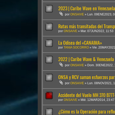
2023 | Caribe Wave en Venezuela
por
ONSA/VE
»
Lun. 09ENE2023, 0
Rutas más transitadas del Transp
por
ONSA/VE
»
Mar. 07JUN2022, 11:53
La Odisea del «CANAIMA»
por
TANIA SOCORRO
»
Vie. 20MAY2022
2022 | Caribe Wave & Venezuela
por
ONSA/VE
»
Dom. 30ENE2022, 
ONSA y RCV suman esfuerzos pa
por
ONSA/VE
»
Lun. 08NOV2021, 1
Accidente del Vuelo MH 370 B777
por
ONSA/VE
»
Mié. 12MAR2014, 23:47
¿Cómo es la Operación para reflo