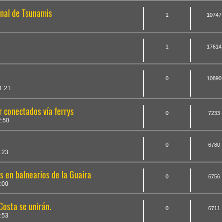
onal de Tsunamis
1
10747
a
1
17614
a
0
10890
1:21
r conectados vía ferrys
0
7233
:50
0
6780
:23
s en balnearios de la Guaira
0
6756
:00
Costa se unirán.
0
6711
:53