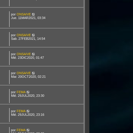
por
ONSA/VE
Jue. 11MAR2021, 03:34
por
ONSA/VE
Sab. 27FEB2021, 14:54
por
ONSA/VE
Mié. 23DIC2020, 01:47
por
ONSA/VE
Mar. 20OCT2020, 02:21
por
FEMA
Mié. 29JUL2020, 23:30
por
FEMA
Mié. 29JUL2020, 23:16
por
FEMA