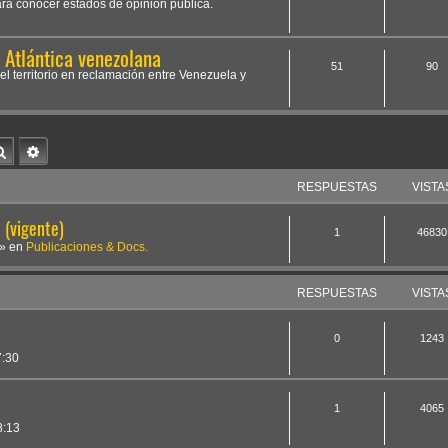
ara conocer estados de opinión pública.
Atlántica venezolana
51
90
el territorio en reclamación entre Venezuela y
Buscar
Búsqueda avanzada
RESPUESTAS
VISTA
(vigente)
1
46830
» en
Publicaciones & Docs.
RESPUESTAS
VISTA
0
1243
7:30
a
1
4065
8:13