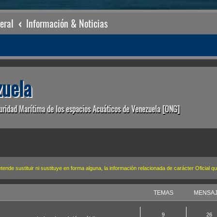
eral
Información & Noticias
uela
uridad Marítima de los espacios Acuáticos de Venezuela [ONG]
de sustituir ni sustituye en forma alguna, la información relacionada de carácter Oficial 
TEMAS
MENSA
9
26