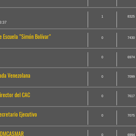
1
8325
3:37
ue Escuela "Simón Bolívar"
0
7430
0
6974
mada Venezolana
0
7099
irector del CAC
0
7617
ecretario Ejecutivo
0
7075
e COMCASMAR
0
6994