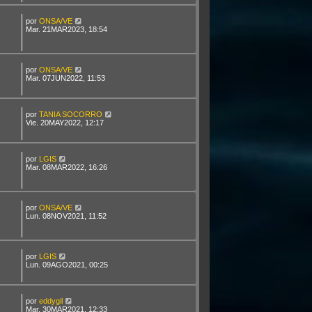
por
ONSA/VE
Mar. 21MAR2023, 18:54
por
ONSA/VE
Mar. 07JUN2022, 11:53
por
TANIA SOCORRO
Vie. 20MAY2022, 12:17
por
LGIS
Mar. 08MAR2022, 16:26
por
ONSA/VE
Lun. 08NOV2021, 11:52
por
LGIS
Lun. 09AGO2021, 00:25
por
eddygil
Mar. 30MAR2021, 12:33