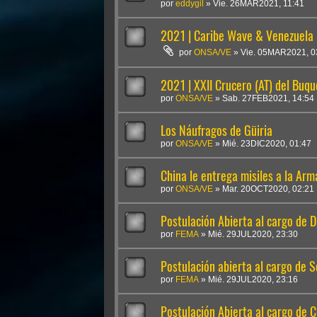
por
eddygil
»
Vie. 26MAR2021, 11:41
2021 | Caribe Wave & Venezuela
por
ONSA/VE
»
Vie. 05MAR2021, 0
2021 | XXII Crucero (AT) del Buq
por
ONSA/VE
»
Sab. 27FEB2021, 14:54
Los Náufragos de Güiria
por
ONSA/VE
»
Mié. 23DIC2020, 01:47
China le entrega misiles a la Ar
por
ONSA/VE
»
Mar. 20OCT2020, 02:21
Postulación Abierta al cargo de D
por
FEMA
»
Mié. 29JUL2020, 23:30
Postulación abierta al cargo de S
por
FEMA
»
Mié. 29JUL2020, 23:16
Postulación Abierta al cargo d