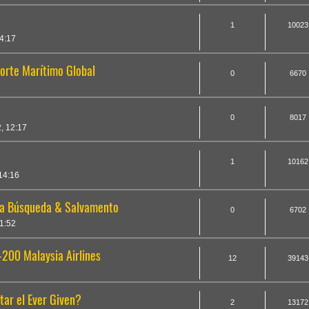
1
10023
4:17
orte Marítimo Global
0
6670
0
8017
, 12:17
1
10162
14:16
ra Búsqueda & Salvamento
0
6702
1:52
-200 Malaysia Airlines
12
39143
tar el Ever Given?
2
13172