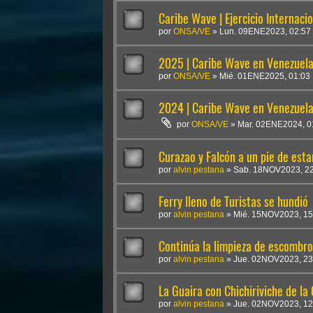
Caribe Wave | Ejercicio Internaci
por
ONSA/VE
»
Lun. 09ENE2023, 02:57
2025 | Caribe Wave en Venezuel
por
ONSA/VE
»
Mié. 01ENE2025, 01:03
2024 | Caribe Wave en Venezuel
por
ONSA/VE
»
Mar. 02ENE2024, 0
Curazao y Falcón a un pie de esta
por
alvin pestana
»
Sab. 18NOV2023, 22
Ferry lleno de Turistas se hundió
por
alvin pestana
»
Mié. 15NOV2023, 15
Continúa la limpieza de escombro
por
alvin pestana
»
Jue. 02NOV2023, 23
La Guaira con Chichiriviche de la 
por
alvin pestana
»
Jue. 02NOV2023, 12