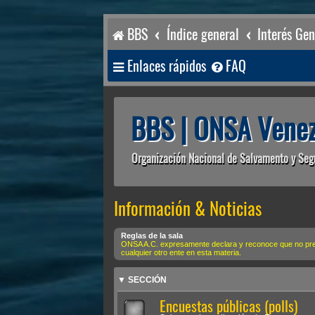
BBS
Índice general
Interés Gen
Enlaces rápidos
FAQ
BBS | ONSA Venez
Organización Nacional de Salvamento y Seg
Información & Noticias
Reglas de la sala
ONSA A.C. expresamente declara y reconoce que no preten
cualquier otro ente en esta materia.
▼ SECCIÓN
Encuestas públicas (polls)