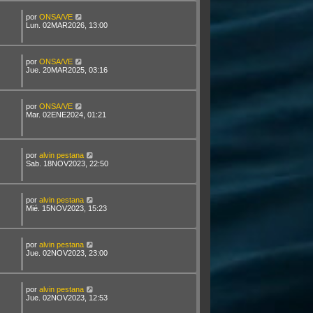
por
ONSA/VE
Lun. 02MAR2026, 13:00
por
ONSA/VE
Jue. 20MAR2025, 03:16
por
ONSA/VE
Mar. 02ENE2024, 01:21
por
alvin pestana
Sab. 18NOV2023, 22:50
por
alvin pestana
Mié. 15NOV2023, 15:23
por
alvin pestana
Jue. 02NOV2023, 23:00
por
alvin pestana
Jue. 02NOV2023, 12:53