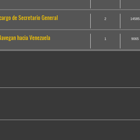
 cargo de Secretario General
2
14585
 Navegan hacia Venezuela
1
9065