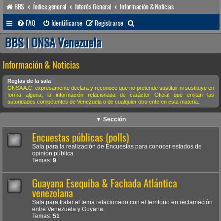
BBS
Índice general
Interés General
Información & Noticias
B
FAQ
Identificarse
Registrarse
u
BBS | ONSA Venezuela
s
Información & Noticias
c
a
Reglas de la sala
ONSA A.C. expresamente declara y reconoce que no pretende sustituir ni sustituye en
r
forma alguna, la información relacionada de carácter Oficial que emitan las
autoridades competentes de Venezuela o de cualquier otro ente en esta materia.
▼ Sección
Encuestas públicas (polls)
Sala para la realización de Encuestas para conocer estados de
opinión pública.
Temas:
9
Guayana Esequiba & Fachada Atlántica
venezolana
Sala para tratar el tema relacionado con el territorio en reclamación
entre Venezuela y Guyana.
Temas:
51