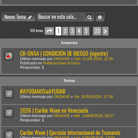
Buscar
Búsqueda avanzada
Nuevo Tema
1
2
3
4
5
23
Página
1
de
23
Siguiente
559 temas
…
Anuncios
CR-ONSA | CONDICIÓN DE RIESGO (vigente)
Último mensaje por
ONSA/VE
«
Sab. 11JUL2026, 11:36
Publicado en
Publicaciones & Docs.
Respuestas:
1
Temas
#AYÚDANOSaAYUDAR
Último mensaje por
ONSA/VE
«
Vie. 26JUN2026, 17:30
2026 | Caribe Wave en Venezuela
Último mensaje por
ONSA/VE
«
Mié. 11MAR2026, 00:27
Respuestas:
1
Caribe Wave | Ejercicio Internacional de Tsunamis
Último mensaje por
ONSA/VE
«
Lun. 02MAR2026, 13:00