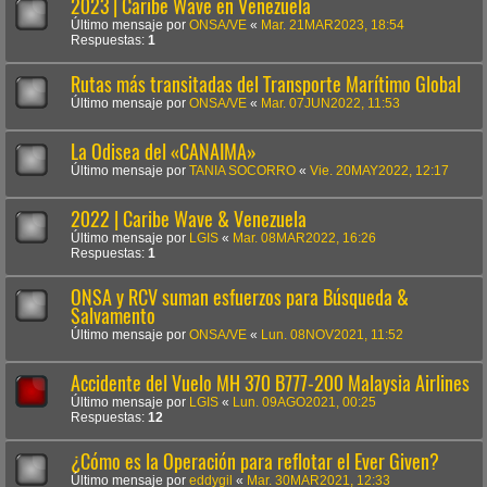
2023 | Caribe Wave en Venezuela
Último mensaje por
ONSA/VE
«
Mar. 21MAR2023, 18:54
Respuestas:
1
Rutas más transitadas del Transporte Marítimo Global
Último mensaje por
ONSA/VE
«
Mar. 07JUN2022, 11:53
La Odisea del «CANAIMA»
Último mensaje por
TANIA SOCORRO
«
Vie. 20MAY2022, 12:17
2022 | Caribe Wave & Venezuela
Último mensaje por
LGIS
«
Mar. 08MAR2022, 16:26
Respuestas:
1
ONSA y RCV suman esfuerzos para Búsqueda &
Salvamento
Último mensaje por
ONSA/VE
«
Lun. 08NOV2021, 11:52
Accidente del Vuelo MH 370 B777-200 Malaysia Airlines
Último mensaje por
LGIS
«
Lun. 09AGO2021, 00:25
Respuestas:
12
¿Cómo es la Operación para reflotar el Ever Given?
Último mensaje por
eddygil
«
Mar. 30MAR2021, 12:33