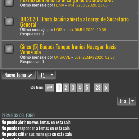
Último mensaje por
FEMA
«
Mié. 29JUL2020, 23:05
JUL2020 | Postulación abierta al cargo de Secretario
General
Último mensaje por
LGIS
«
Lun. 06JUL2020, 20:39
Respuestas:
2
Cinco (5) Buques Tanque Iraníes Navegan hacia
Venezuela
Último mensaje por
ONSA/VE
«
Jue. 21MAY2020, 02:37
Respuestas:
1
Nuevo Tema
1
2
3
4
5
23
Página
1
de
23
Siguiente
559 temas
…
Ir a
PERMISOS DEL FORO
No puede
abrir nuevos temas en esta sala
No puede
responder a temas en esta sala
No puede
editar sus mensajes en esta sala