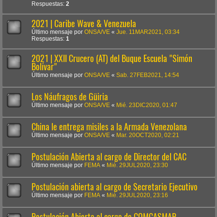
Respuestas:
2
2021 | Caribe Wave & Venezuela
Último mensaje por
ONSA/VE
«
Jue. 11MAR2021, 03:34
Respuestas:
1
2021 | XXII Crucero (AT) del Buque Escuela "Simón
Bolívar"
Último mensaje por
ONSA/VE
«
Sab. 27FEB2021, 14:54
Los Náufragos de Güiria
Último mensaje por
ONSA/VE
«
Mié. 23DIC2020, 01:47
China le entrega misiles a la Armada Venezolana
Último mensaje por
ONSA/VE
«
Mar. 20OCT2020, 02:21
Postulación Abierta al cargo de Director del CAC
Último mensaje por
FEMA
«
Mié. 29JUL2020, 23:30
Postulación abierta al cargo de Secretario Ejecutivo
Último mensaje por
FEMA
«
Mié. 29JUL2020, 23:16
Postulación Abierta al cargo de COMCASMAR