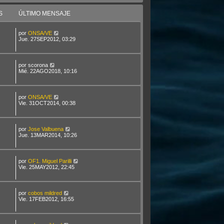
S
ÚLTIMO MENSAJE
por
ONSA/VE
Jue. 27SEP2012, 03:29
por
scorona
Mié. 22AGO2018, 10:16
por
ONSA/VE
Vie. 31OCT2014, 00:38
por
Jose Valbuena
Jue. 13MAR2014, 10:26
por
OF1. Miguel Parilli
Vie. 25MAY2012, 22:45
por
cobos mildred
Vie. 17FEB2012, 16:55