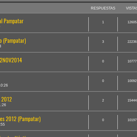
RESPUESTAS
VISTA
al Pampatar
1
12605
0
go (Pampatar)
3
22236
3
 02NOV2014
0
10777
0
10092
10:26
 2012
2
15444
1:26
ales 2012 (Pampatar)
0
10197
:55