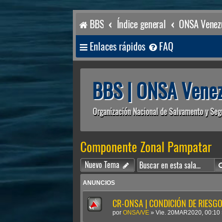
BBS
Índice general
ONSA Venezu
Enlaces rápidos
FAQ
BBS | ONSA Venez
Organización Nacional de Salvamento y Seg
Componente Zonal Pampatar
Nuevo Tema
ANUNCIOS
CR-ONSA | CONDICIÓN DE RIESGO 
por
ONSA/VE
»
Vie. 20MAR2020, 00:10