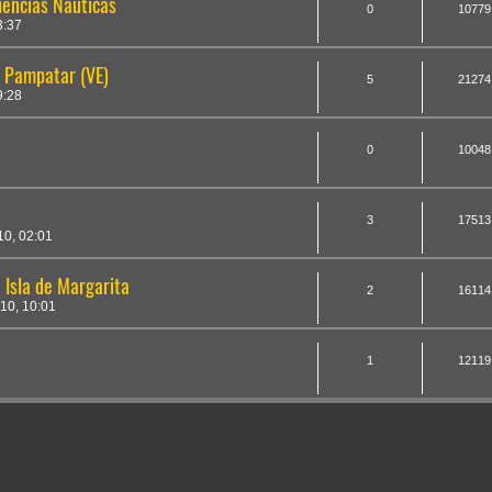
iencias Náuticas
0
10779
3:37
, Pampatar (VE)
5
21274
9:28
0
10048
3
17513
0, 02:01
 Isla de Margarita
2
16114
10, 10:01
1
12119