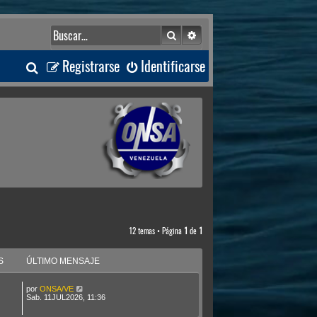
Buscar
Búsqueda avanzada
B
Registrarse
Identificarse
u
s
c
a
r
12 temas • Página
1
de
1
S
ÚLTIMO MENSAJE
por
ONSA/VE
Sab. 11JUL2026, 11:36