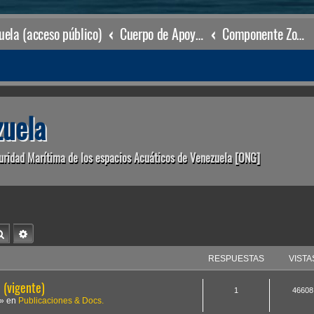
ela (acceso público)
Cuerpo de Apoyo & Salvamento Marítimo (órgano operacional)
Componente Zonal Pampatar
uela
uridad Marítima de los espacios Acuáticos de Venezuela [ONG]
Buscar
Búsqueda avanzada
RESPUESTAS
VISTA
(vigente)
1
46608
» en
Publicaciones & Docs.