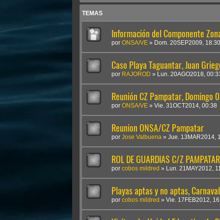
TEMAS
Información del Componente Zon
por
ONSA/VE
»
Dom. 20SEP2009, 18:3
Caso Playa Taguantar, Juan Grie
por
RAJOROD
»
Lun. 20AGO2018, 00:3
Reunión CZ Pampatar, Domingo
por
ONSA/VE
»
Vie. 31OCT2014, 00:38
Reunion ONSA/CZ Pampatar
por
Jose Valbuena
»
Jue. 13MAR2014, 
ROL DE GUARDIAS C/Z PAMPATAR
por
cobos mildred
»
Lun. 21MAY2012, 1
Playas aptas y no aptas, Carnav
por
cobos mildred
»
Vie. 17FEB2012, 16