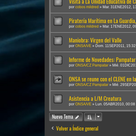
Visita a La Unidad Educativa de C
por
cobos mildred
»
Mar. 31ENE2012, 1
Piratería Marítima en La Guardia
por
cobos mildred
»
Mar. 17ENE2012, 0
Maniobra: Virgen del Valle
por
ONSA/VE
»
Dom. 11SEP2011, 15:32
Informe de Novedades: Pampatar
por
ONSA/CZ Pampatar
»
Mié. 01DIC201
ONSA se reune con el CLENE en la
por
ONSA/CZ Pampatar
»
Mié. 29SEP20
Asistencia a L/M Creatura
por
ONSA/VE
»
Lun. 05ABR2010, 00:08
Nuevo Tema
Volver a Índice general