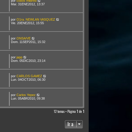
por
cobos mildred
Mar. 31ENE2012, 13:37
por
O1ra. NEWLAN VASQUEZ
Vie. 20ENE2012, 15:55
por
ONSA/VE
Dom. 11SEP2011, 15:32
por
japp
Dom. 05DIC2010, 23:14
por
CARLOS GAMEZ
Lun. 04OCT2010, 06:30
por
Carlos Yepez
Lun. 05ABR2010, 09:38
12 temas • Página
1
de
1
Ir a