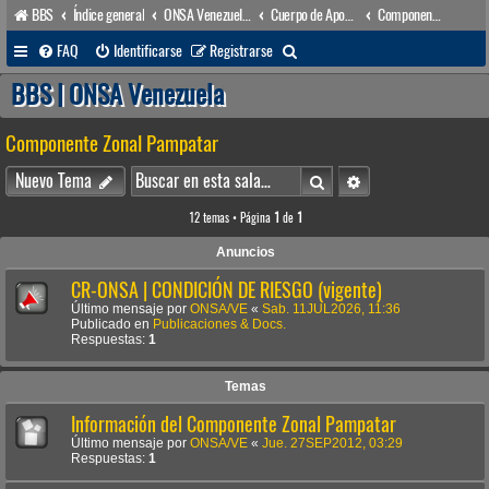
BBS
Índice general
ONSA Venezuela (acceso público)
Cuerpo de Apoyo & Salvamento Marítimo (órgano operacional)
Componente Zonal Pampatar
B
FAQ
Identificarse
Registrarse
u
BBS | ONSA Venezuela
s
Componente Zonal Pampatar
c
a
Buscar
Búsqueda avanzada
Nuevo Tema
r
12 temas • Página
1
de
1
Anuncios
CR-ONSA | CONDICIÓN DE RIESGO (vigente)
Último mensaje por
ONSA/VE
«
Sab. 11JUL2026, 11:36
Publicado en
Publicaciones & Docs.
Respuestas:
1
Temas
Información del Componente Zonal Pampatar
Último mensaje por
ONSA/VE
«
Jue. 27SEP2012, 03:29
Respuestas:
1