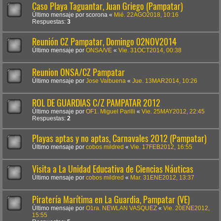
Caso Playa Taguantar, Juan Griego (Pampatar)
Último mensaje por
scorona
«
Mié. 22AGO2018, 10:16
Respuestas:
3
Reunión CZ Pampatar, Domingo 02NOV2014
Último mensaje por
ONSA/VE
«
Vie. 31OCT2014, 00:38
Reunion ONSA/CZ Pampatar
Último mensaje por
Jose Valbuena
«
Jue. 13MAR2014, 10:26
ROL DE GUARDIAS C/Z PAMPATAR 2012
Último mensaje por
OF1. Miguel Parilli
«
Vie. 25MAY2012, 22:45
Respuestas:
2
Playas aptas y no aptas, Carnavales 2012 (Pampatar)
Último mensaje por
cobos mildred
«
Vie. 17FEB2012, 16:55
Visita a La Unidad Educativa de Ciencias Náuticas
Último mensaje por
cobos mildred
«
Mar. 31ENE2012, 13:37
Piratería Marítima en La Guardia, Pampatar (VE)
Último mensaje por
O1ra. NEWLAN VASQUEZ
«
Vie. 20ENE2012,
15:55