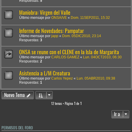
Respuestas:
5
Maniobra: Virgen del Valle
Último mensaje por
ONSA/VE
«
Dom. 11SEP2011, 15:32
Informe de Novedades: Pampatar
Último mensaje por
japp
«
Dom. 05DIC2010, 23:14
Respuestas:
3
ONSA se reune con el CLENE en la Isla de Margarita
Último mensaje por
CARLOS GAMEZ
«
Lun. 04OCT2010, 06:30
Respuestas:
2
Asistencia a L/M Creatura
Último mensaje por
Carlos Yepez
«
Lun. 05ABR2010, 09:38
Respuestas:
1
Nuevo Tema
12 temas • Página
1
de
1
Ir a
PERMISOS DEL FORO