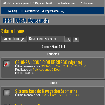
BBS
Índice general
Régimen Acuático venezolano
Actividades conexas
Submarinismo
B
FAQ
Identificarse
Registrarse
u
BBS | ONSA Venezuela
s
Submarinismo
c
a
Buscar
Búsqueda avanzada
Nuevo Tema
r
10 temas • Página
1
de
1
Anuncios
CR-ONSA | CONDICIÓN DE RIESGO (vigente)
Último mensaje por
ONSA/VE
«
Sab. 11JUL2026, 11:36
Publicado en
Publicaciones & Docs.
Respuestas:
1
Temas
Sistema Ruso de Navegación Submarina
Último mensaje por
LGIS
«
Dom. 05JUL2020, 14:26