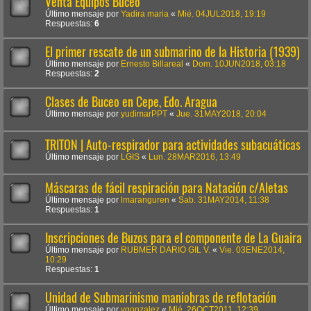
Venta Equipos Buceo
Último mensaje por
Yadira maria
«
Mié. 04JUL2018, 19:19
Respuestas:
6
El primer rescate de un submarino de la Historia (1939)
Último mensaje por
Ernesto Billareal
«
Dom. 10JUN2018, 03:18
Respuestas:
2
Clases de Buceo en Cepe, Edo. Aragua
Último mensaje por
yudimarPPT
«
Jue. 31MAY2018, 20:04
TRITON | Auto-respirador para actividades subacuáticas
Último mensaje por
LGIS
«
Lun. 28MAR2016, 13:49
Máscaras de fácil respiración para Natación c/Aletas
Último mensaje por
lmaranguren
«
Sab. 31MAY2014, 11:38
Respuestas:
1
Inscripciones de Buzos para el componente de La Guaira
Último mensaje por
RUBMER DARIO GIL V.
«
Vie. 03ENE2014,
10:29
Respuestas:
1
Unidad de Submarinismo maniobras de reflotación
Último mensaje por
vgonzalez
«
Mié. 26OCT2011, 12:39