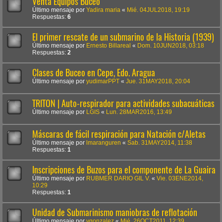
Venta Equipos Buceo
Último mensaje por
Yadira maria
«
Mié. 04JUL2018, 19:19
Respuestas:
6
El primer rescate de un submarino de la Historia (1939)
Último mensaje por
Ernesto Billareal
«
Dom. 10JUN2018, 03:18
Respuestas:
2
Clases de Buceo en Cepe, Edo. Aragua
Último mensaje por
yudimarPPT
«
Jue. 31MAY2018, 20:04
TRITON | Auto-respirador para actividades subacuáticas
Último mensaje por
LGIS
«
Lun. 28MAR2016, 13:49
Máscaras de fácil respiración para Natación c/Aletas
Último mensaje por
lmaranguren
«
Sab. 31MAY2014, 11:38
Respuestas:
1
Inscripciones de Buzos para el componente de La Guaira
Último mensaje por
RUBMER DARIO GIL V.
«
Vie. 03ENE2014,
10:29
Respuestas:
1
Unidad de Submarinismo maniobras de reflotación
Último mensaje por
vgonzalez
«
Mié. 26OCT2011, 12:39