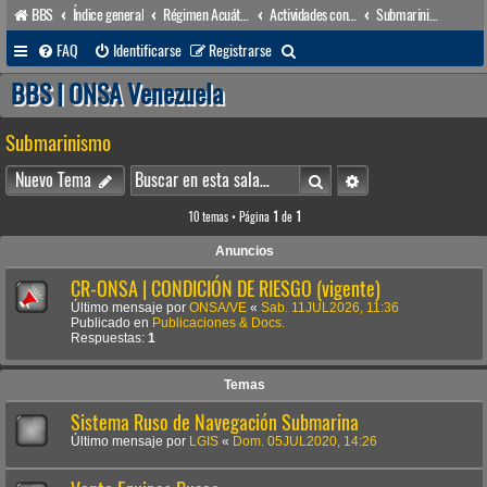
BBS
Índice general
Régimen Acuático venezolano
Actividades conexas
Submarinismo
B
FAQ
Identificarse
Registrarse
u
BBS | ONSA Venezuela
s
Submarinismo
c
a
Buscar
Búsqueda avanzada
Nuevo Tema
r
10 temas • Página
1
de
1
Anuncios
CR-ONSA | CONDICIÓN DE RIESGO (vigente)
Último mensaje por
ONSA/VE
«
Sab. 11JUL2026, 11:36
Publicado en
Publicaciones & Docs.
Respuestas:
1
Temas
Sistema Ruso de Navegación Submarina
Último mensaje por
LGIS
«
Dom. 05JUL2020, 14:26