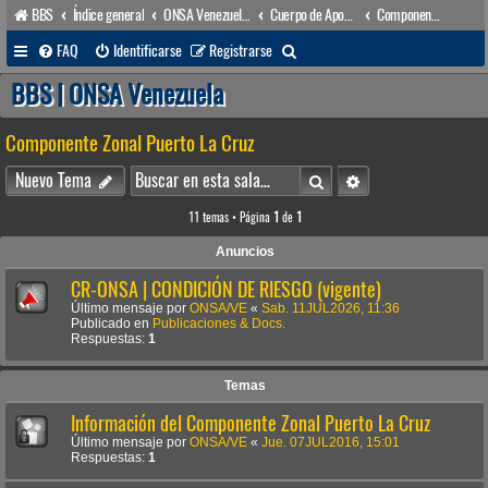
BBS
Índice general
ONSA Venezuela (acceso público)
Cuerpo de Apoyo & Salvamento Marítimo (órgano operacional)
Componente Zonal Puerto La Cruz
B
FAQ
Identificarse
Registrarse
u
BBS | ONSA Venezuela
s
Componente Zonal Puerto La Cruz
c
a
Buscar
Búsqueda avanzada
Nuevo Tema
r
11 temas • Página
1
de
1
Anuncios
CR-ONSA | CONDICIÓN DE RIESGO (vigente)
Último mensaje por
ONSA/VE
«
Sab. 11JUL2026, 11:36
Publicado en
Publicaciones & Docs.
Respuestas:
1
Temas
Información del Componente Zonal Puerto La Cruz
Último mensaje por
ONSA/VE
«
Jue. 07JUL2016, 15:01
Respuestas:
1