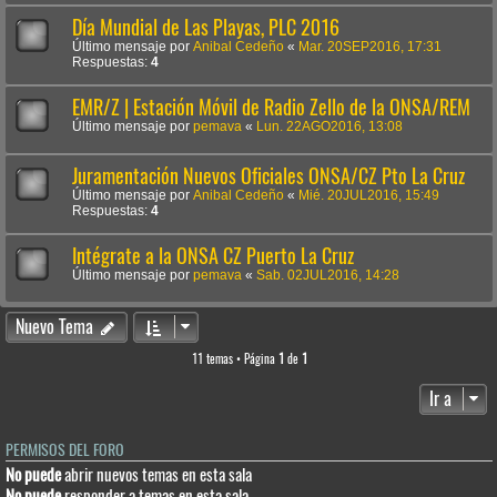
Día Mundial de Las Playas, PLC 2016
Último mensaje por
Anibal Cedeño
«
Mar. 20SEP2016, 17:31
Respuestas:
4
EMR/Z | Estación Móvil de Radio Zello de la ONSA/REM
Último mensaje por
pemava
«
Lun. 22AGO2016, 13:08
Juramentación Nuevos Oficiales ONSA/CZ Pto La Cruz
Último mensaje por
Anibal Cedeño
«
Mié. 20JUL2016, 15:49
Respuestas:
4
Intégrate a la ONSA CZ Puerto La Cruz
Último mensaje por
pemava
«
Sab. 02JUL2016, 14:28
Nuevo Tema
11 temas • Página
1
de
1
Ir a
PERMISOS DEL FORO
No puede
abrir nuevos temas en esta sala
No puede
responder a temas en esta sala