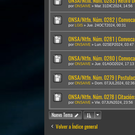
ONSA/Ntfn. Núm. 0283 | Retiro Di
por
ONSA/VE
»
Mar. 31DIC2024, 14:56
ONSA/Ntfn. Núm. 0282 | Convocat
por
LGIS
»
Jue. 24OCT2024, 00:31
ONSA/Ntfn. Núm. 0281 | Convocato
por
ONSA/VE
»
Lun. 02SEP2024, 03:47
ONSA/Ntfn. Núm. 0280 | Convocat
por
ONSA/VE
»
Jue. 01AGO2024, 17:13
ONSA/Ntfn. Núm. 0279 | Postulac
por
ONSA/VE
»
Dom. 07JUL2024, 02:36
ONSA/Ntfn. Núm. 0278 | Citación: 
por
ONSA/VE
»
Vie. 07JUN2024, 23:56
Nuevo Tema
Volver a Índice general