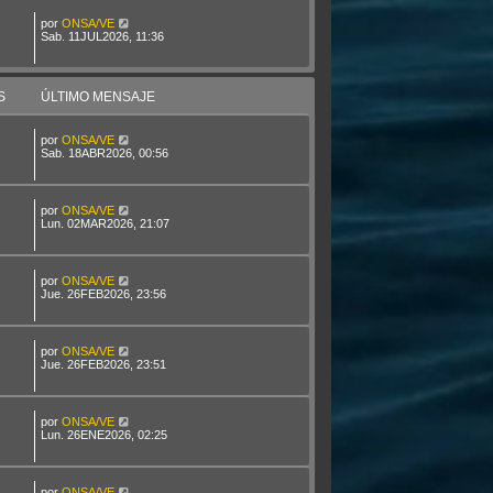
por
ONSA/VE
Sab. 11JUL2026, 11:36
S
ÚLTIMO MENSAJE
por
ONSA/VE
Sab. 18ABR2026, 00:56
por
ONSA/VE
Lun. 02MAR2026, 21:07
por
ONSA/VE
Jue. 26FEB2026, 23:56
por
ONSA/VE
Jue. 26FEB2026, 23:51
por
ONSA/VE
Lun. 26ENE2026, 02:25
por
ONSA/VE