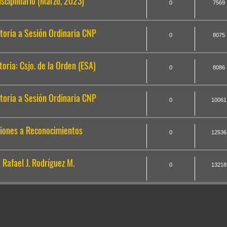
sciplinario (Marzo, 2023)
0
7569
oria a Sesión Ordinaria CNP
0
8075
ria: Csjo. de la Orden (ESA)
0
8086
oria a Sesión Ordinaria CNP
0
10061
iones a Reconocimientos
0
12536
Rafael J. Rodríguez M.
0
13218