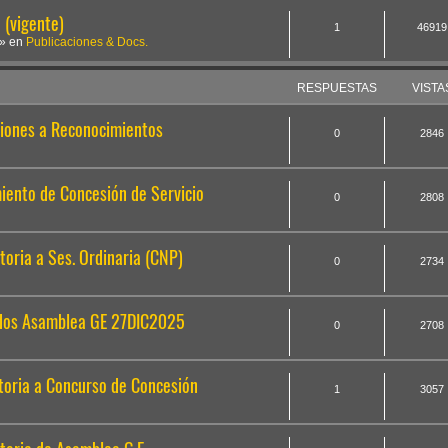
(vigente)
1
46919
» en
Publicaciones & Docs.
RESPUESTAS
VISTA
iones a Reconocimientos
0
2846
ento de Concesión de Servicio
0
2808
oria a Ses. Ordinaria (CNP)
0
2734
ados Asamblea GE 27DIC2025
0
2708
oria a Concurso de Concesión
1
3057