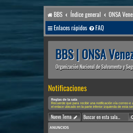
BBS
Índice general
ONSA Venez
Enlaces rápidos
FAQ
BBS | ONSA Venez
Organización Nacional de Salvamento y Seg
Notificaciones
Reglas de la sala
Recuerde que para recibir una notificación vía corre
el enlace ubicado en la parte inferior izquierda de esta s
Nuevo Tema
ANUNCIOS