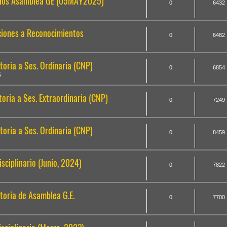
ados Asamblea GE (05MAY2025)
0
6432
ciones a Reconocimientos
0
6482
oria a Ses. Ordinaria (CNP)
0
6854
5
ria a Ses. Extraordinaria (CNP)
0
7249
oria a Ses. Ordinaria (CNP)
0
8459
sciplinario (Junio, 2024)
0
7822
oria de Asamblea G.E.
0
7700