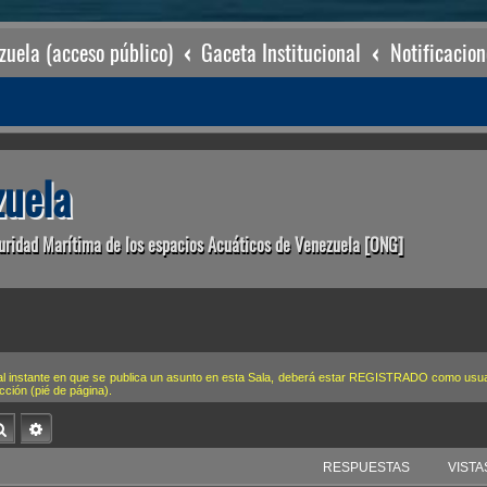
uela (acceso público)
Gaceta Institucional
Notificacion
uela
uridad Marítima de los espacios Acuáticos de Venezuela [ONG]
o-e al instante en que se publica un asunto en esta Sala, deberá estar REGISTRADO como 
ección (pié de página).
Buscar
Búsqueda avanzada
RESPUESTAS
VISTA