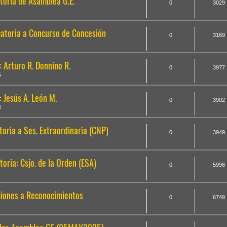
oria de Asamblea G.E.
0
3029
atoria a Concurso de Concesión
0
3169
 Arturo R. Donnino R.
0
3977
5
 Jesús A. León M.
0
3902
3
ria a Ses. Extraordinaria (CNP)
0
3949
ria: Csjo. de la Orden (ESA)
0
5996
ciones a Reconocimientos
0
6749