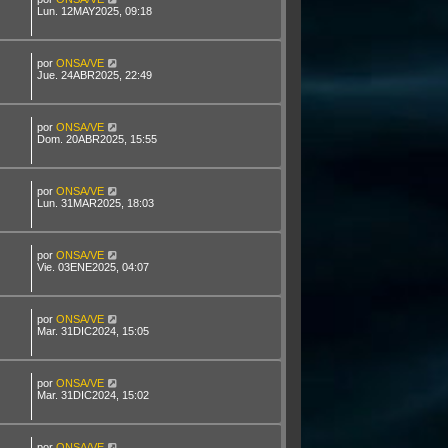
Lun. 12MAY2025, 09:18
por
ONSA/VE
Jue. 24ABR2025, 22:49
por
ONSA/VE
Dom. 20ABR2025, 15:55
por
ONSA/VE
Lun. 31MAR2025, 18:03
por
ONSA/VE
Vie. 03ENE2025, 04:07
por
ONSA/VE
Mar. 31DIC2024, 15:05
por
ONSA/VE
Mar. 31DIC2024, 15:02
por
ONSA/VE