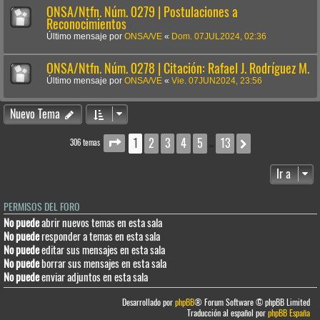
ONSA/Ntfn. Núm. 0279 | Postulaciones a
Reconocimientos
Último mensaje por
ONSA/VE
«
Dom. 07JUL2024, 02:36
ONSA/Ntfn. Núm. 0278 | Citación: Rafael J. Rodríguez M.
Último mensaje por
ONSA/VE
«
Vie. 07JUN2024, 23:56
Nuevo Tema
1
2
3
4
5
13
Página
1
de
13
Siguiente
306 temas
…
Ir a
PERMISOS DEL FORO
No puede
abrir nuevos temas en esta sala
No puede
responder a temas en esta sala
No puede
editar sus mensajes en esta sala
No puede
borrar sus mensajes en esta sala
No puede
enviar adjuntos en esta sala
Desarrollado por
phpBB
® Forum Software © phpBB Limited
Traducción al español por
phpBB España