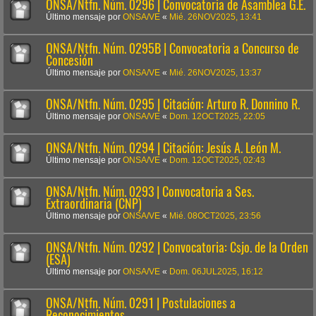
ONSA/Ntfn. Núm. 0296 | Convocatoria de Asamblea G.E.
Último mensaje por
ONSA/VE
«
Mié. 26NOV2025, 13:41
ONSA/Ntfn. Núm. 0295B | Convocatoria a Concurso de
Concesión
Último mensaje por
ONSA/VE
«
Mié. 26NOV2025, 13:37
ONSA/Ntfn. Núm. 0295 | Citación: Arturo R. Donnino R.
Último mensaje por
ONSA/VE
«
Dom. 12OCT2025, 22:05
ONSA/Ntfn. Núm. 0294 | Citación: Jesús A. León M.
Último mensaje por
ONSA/VE
«
Dom. 12OCT2025, 02:43
ONSA/Ntfn. Núm. 0293 | Convocatoria a Ses.
Extraordinaria (CNP)
Último mensaje por
ONSA/VE
«
Mié. 08OCT2025, 23:56
ONSA/Ntfn. Núm. 0292 | Convocatoria: Csjo. de la Orden
(ESA)
Último mensaje por
ONSA/VE
«
Dom. 06JUL2025, 16:12
ONSA/Ntfn. Núm. 0291 | Postulaciones a
Reconocimientos