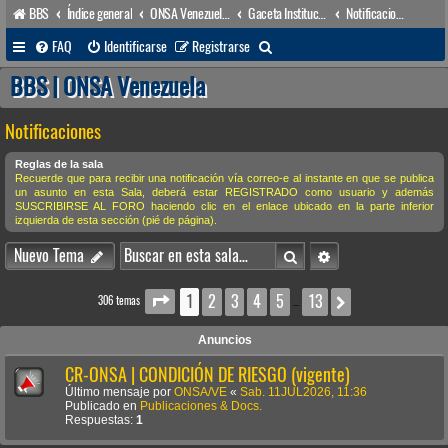
BBS
Índice general
ONSA Venezuela (acceso público)
Gaceta Institucional
Notificaciones
B
FAQ
Identificarse
Registrarse
u
BBS | ONSA Venezuela
s
Notificaciones
c
a
Reglas de la sala
Recuerde que para recibir una notificación vía correo-e al instante en que se publica
r
un asunto en esta Sala, deberá estar REGISTRADO como usuario y además
SUSCRIBIRSE AL FORO haciendo clic en el enlace ubicado en la parte inferior
izquierda de esta sección (pié de página).
Buscar
Búsqueda avanzada
Nuevo Tema
1
2
3
4
5
13
Página
1
de
13
Siguiente
306 temas
…
Anuncios
CR-ONSA | CONDICIÓN DE RIESGO (vigente)
Último mensaje por
ONSA/VE
«
Sab. 11JUL2026, 11:36
Publicado en
Publicaciones & Docs.
Respuestas:
1