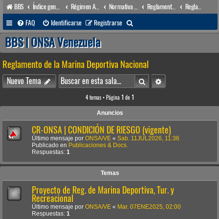
BBS
Índice general
Régimen Acuático venezolano
Normativa Acuática venezolana
Reglamentos Nacionales
Reglamento de la Marina Deportiva Nacional
B
FAQ
Identificarse
Registrarse
u
BBS | ONSA Venezuela
s
Reglamento de la Marina Deportiva Nacional
c
a
Buscar
Búsqueda avanzada
Nuevo Tema
r
4 temas • Página
1
de
1
Anuncios
CR-ONSA | CONDICIÓN DE RIESGO (vigente)
Último mensaje por
ONSA/VE
«
Sab. 11JUL2026, 11:36
Publicado en
Publicaciones & Docs.
Respuestas:
1
Temas
Proyecto de Reg. de Marina Deportiva, Tur. y
Recreacional
Último mensaje por
ONSA/VE
«
Mar. 07ENE2025, 02:00
Respuestas:
1