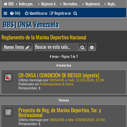
BBS
Índice general
Régimen Acuático venezolano
Normativa Acuática venezolana
Reglamentos Nacionales
Reglamento de la Marina Deportiva Nacional
B
FAQ
Identificarse
Registrarse
u
BBS | ONSA Venezuela
s
Reglamento de la Marina Deportiva Nacional
c
a
Buscar
Búsqueda avanzada
Nuevo Tema
r
4 temas • Página
1
de
1
Anuncios
CR-ONSA | CONDICIÓN DE RIESGO (vigente)
Último mensaje por
ONSA/VE
«
Sab. 11JUL2026, 11:36
Publicado en
Publicaciones & Docs.
Respuestas:
1
Temas
Proyecto de Reg. de Marina Deportiva, Tur. y
Recreacional
Último mensaje por
ONSA/VE
«
Mar. 07ENE2025, 02:00
Respuestas:
1