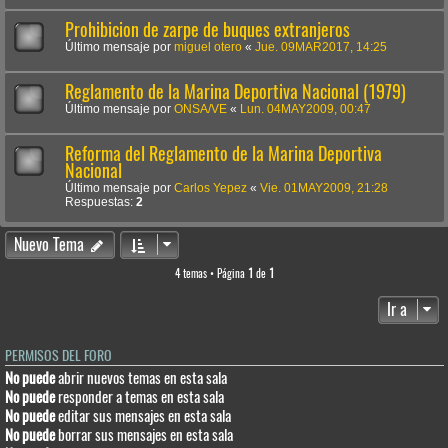
Prohibicion de zarpe de buques extranjeros
Último mensaje por
miguel otero
«
Jue. 09MAR2017, 14:25
Reglamento de la Marina Deportiva Nacional (1979)
Último mensaje por
ONSA/VE
«
Lun. 04MAY2009, 00:47
Reforma del Reglamento de la Marina Deportiva
Nacional
Último mensaje por
Carlos Yepez
«
Vie. 01MAY2009, 21:28
Respuestas:
2
Nuevo Tema
4 temas • Página
1
de
1
Ir a
PERMISOS DEL FORO
No puede
abrir nuevos temas en esta sala
No puede
responder a temas en esta sala
No puede
editar sus mensajes en esta sala
No puede
borrar sus mensajes en esta sala