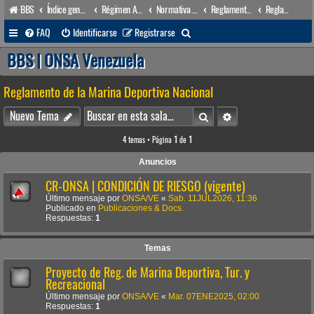
BBS
Índice general
Régimen Acuático venezolano
Normativa Acuática venezolana
Reglamentos Nacionales
Reglamento de la Marina Deportiva Nacional
B
FAQ
Identificarse
Registrarse
u
BBS | ONSA Venezuela
s
Reglamento de la Marina Deportiva Nacional
c
a
Buscar
Búsqueda avanzada
Nuevo Tema
r
4 temas • Página
1
de
1
Anuncios
CR-ONSA | CONDICIÓN DE RIESGO (vigente)
Último mensaje por
ONSA/VE
«
Sab. 11JUL2026, 11:36
Publicado en
Publicaciones & Docs.
Respuestas:
1
Temas
Proyecto de Reg. de Marina Deportiva, Tur. y
Recreacional
Último mensaje por
ONSA/VE
«
Mar. 07ENE2025, 02:00
Respuestas:
1