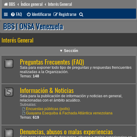
BBS
Índice general
Interés General
B
FAQ
Identificarse
Registrarse
u
BBS | ONSA Venezuela
s
Interés General
c
a
▼ Sección
r
Preguntas Frecuentes (FAQ)
Sala para exponer todo tipo de preguntas y respuestas frencuentes
realizadas a la Organización.
Temas:
148
Información & Noticias
Sala para la publicación de información y noticias en general,
relacionadas con el ámbito acuático.
Subsalas:
Encuestas públicas (polls)
Guayana Esequiba & Fachada Atlántica venezolana
Temas:
619
Denuncias, abusos o malas experiencias