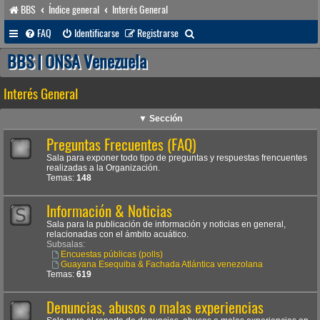
BBS
Índice general
Interés General
B
FAQ
Identificarse
Registrarse
u
BBS | ONSA Venezuela
s
Interés General
c
a
▼ Sección
r
Preguntas Frecuentes (FAQ)
Sala para exponer todo tipo de preguntas y respuestas frencuentes
realizadas a la Organización.
Temas:
148
Información & Noticias
Sala para la publicación de información y noticias en general,
relacionadas con el ámbito acuático.
Subsalas:
Encuestas públicas (polls)
Guayana Esequiba & Fachada Atlántica venezolana
Temas:
619
Denuncias, abusos o malas experiencias