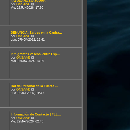
#AYÚDANOSaAYUDAR
i
V
por
ONSA/VE
m
e
Vie. 26JUN2026, 17:30
o
r
m
ú
e
l
n
t
s
i
a
m
j
o
DENUNCIA: Zarpes en la Capita…
e
m
V
por
ONSA/VE
e
e
Lun. 07NOV2022, 13:41
n
r
s
ú
a
l
j
t
Inmigrantes vascos, entre Esp…
e
i
V
por
ONSA/VE
m
e
Mar. 07MAY2024, 14:09
o
r
m
ú
e
l
n
t
s
i
a
m
j
o
Rol de Personal de la Fuerza …
e
m
V
por
ONSA/VE
e
e
Jue. 02JUL2026, 01:30
n
r
s
ú
a
l
j
t
e
i
m
Información de Contacto | FLL…
o
V
por
ONSA/VE
m
e
Vie. 29MAY2026, 02:43
e
r
n
ú