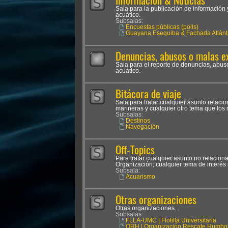
Información & Noticias
Sala para la publicación de información 
acuático.
Subsalas:
Encuestas públicas (polls)
Guayana Esequiba & Fachada Atlánt
Denuncias, abusos o malas e
Sala para el reporte de denuncias, abus
acuático.
Bitácora de viaje
Sala para tratar cualquier asunto relac
marineras y cualquier otro tema que los
Subsalas:
Destinos
Navegación
Off-Topics
Para tratar cualquier asunto no relacion
Organización; cualquier tema de interés 
Subsala:
Acuarismo
Otras organizaciones
Otras organizaciones.
Subsalas:
FLLA-UMC | Flotilla Universitaria
ORH | Organización Rescate Humbol