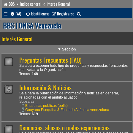
BBS
Índice general
Interés General
B
FAQ
Identificarse
Registrarse
u
BBS | ONSA Venezuela
s
Interés General
c
a
▼ Sección
r
Preguntas Frecuentes (FAQ)
Sala para exponer todo tipo de preguntas y respuestas frencuentes
realizadas a la Organización.
Temas:
148
Información & Noticias
Sala para la publicación de información y noticias en general,
relacionadas con el ámbito acuático.
Subsalas:
Encuestas públicas (polls)
Guayana Esequiba & Fachada Atlántica venezolana
Temas:
619
Denuncias, abusos o malas experiencias