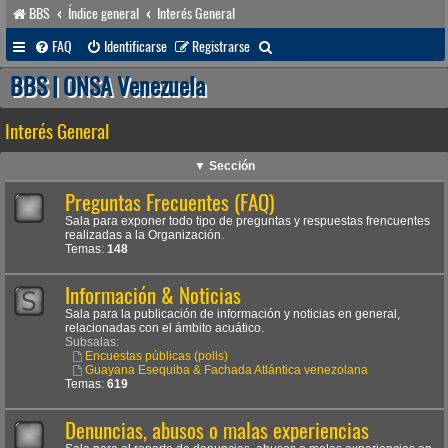
BBS
Índice general
Interés General
B
FAQ
Identificarse
Registrarse
u
BBS | ONSA Venezuela
s
Interés General
c
a
▼ Sección
r
Preguntas Frecuentes (FAQ)
Sala para exponer todo tipo de preguntas y respuestas frencuentes
realizadas a la Organización.
Temas:
148
Información & Noticias
Sala para la publicación de información y noticias en general,
relacionadas con el ámbito acuático.
Subsalas:
Encuestas públicas (polls)
Guayana Esequiba & Fachada Atlántica venezolana
Temas:
619
Denuncias, abusos o malas experiencias