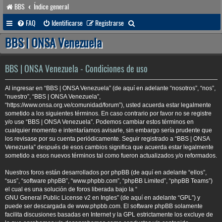
BBS
Índice general
B
FAQ
Identificarse
Registrarse
u
BBS | ONSA Venezuela
s
c
BBS | ONSA Venezuela - Condiciones de uso
a
Al ingresar en “BBS | ONSA Venezuela” (de aquí en adelante “nosotros”, “nos”,
r
“nuestro”, “BBS | ONSA Venezuela”,
“https://www.onsa.org.ve/comunidad/forum”), usted acuerda estar legalmente
sometido a los siguientes términos. En caso contrario por favor no se registre
y/o use “BBS | ONSA Venezuela”. Podemos cambiar estos términos en
cualquier momento e intentaríamos avisarle, sin embargo sería prudente que
los revisase por su cuenta periódicamente. Seguir registrado a “BBS | ONSA
Venezuela” después de esos cambios significa que acuerda estar legalmente
sometido a esos nuevos términos tal como fueron actualizados y/o reformados.
Nuestros foros están desarrollados por phpBB (de aquí en adelante “ellos”,
“sus”, “software phpBB”, “www.phpbb.com”, “phpBB Limited”, “phpBB Teams”)
el cual es una solución de foros liberada bajo la “
GNU General Public License v2 en Ingles
” (de aquí en adelante “GPL”) y
puede ser descargada de
www.phpbb.com
. El software phpBB solamente
facilita discusiones basadas en Internet y la GPL estrictamente los excluye de