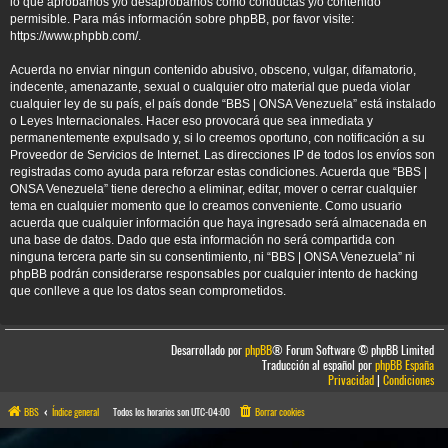
lo que aprobamos y/o desaprobamos como conductas y/o contenido
permisible. Para más información sobre phpBB, por favor visite:
https://www.phpbb.com/
.
Acuerda no enviar ningun contenido abusivo, obsceno, vulgar, difamatorio,
indecente, amenazante, sexual o cualquier otro material que pueda violar
cualquier ley de su país, el país donde “BBS | ONSA Venezuela” está instalado
o Leyes Internacionales. Hacer eso provocará que sea inmediata y
permanentemente expulsado y, si lo creemos oportuno, con notificación a su
Proveedor de Servicios de Internet. Las direcciones IP de todos los envíos son
registradas como ayuda para reforzar estas condiciones. Acuerda que “BBS |
ONSA Venezuela” tiene derecho a eliminar, editar, mover o cerrar cualquier
tema en cualquier momento que lo creamos conveniente. Como usuario
acuerda que cualquier información que haya ingresado será almacenada en
una base de datos. Dado que esta información no será compartida con
ninguna tercera parte sin su consentimiento, ni “BBS | ONSA Venezuela” ni
phpBB podrán considerarse responsables por cualquier intento de hacking
que conlleve a que los datos sean comprometidos.
Desarrollado por
phpBB
® Forum Software © phpBB Limited
Traducción al español por
phpBB España
Privacidad
|
Condiciones
BBS
Índice general
Todos los horarios son
UTC-04:00
Borrar cookies