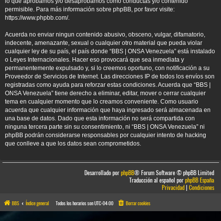
lo que aprobamos y/o desaprobamos como conductas y/o contenido
permisible. Para más información sobre phpBB, por favor visite:
https://www.phpbb.com/
.
Acuerda no enviar ningun contenido abusivo, obsceno, vulgar, difamatorio,
indecente, amenazante, sexual o cualquier otro material que pueda violar
cualquier ley de su país, el país donde “BBS | ONSA Venezuela” está instalado
o Leyes Internacionales. Hacer eso provocará que sea inmediata y
permanentemente expulsado y, si lo creemos oportuno, con notificación a su
Proveedor de Servicios de Internet. Las direcciones IP de todos los envíos son
registradas como ayuda para reforzar estas condiciones. Acuerda que “BBS |
ONSA Venezuela” tiene derecho a eliminar, editar, mover o cerrar cualquier
tema en cualquier momento que lo creamos conveniente. Como usuario
acuerda que cualquier información que haya ingresado será almacenada en
una base de datos. Dado que esta información no será compartida con
ninguna tercera parte sin su consentimiento, ni “BBS | ONSA Venezuela” ni
phpBB podrán considerarse responsables por cualquier intento de hacking
que conlleve a que los datos sean comprometidos.
Desarrollado por
phpBB
® Forum Software © phpBB Limited
Traducción al español por
phpBB España
Privacidad
|
Condiciones
BBS
Índice general
Todos los horarios son
UTC-04:00
Borrar cookies