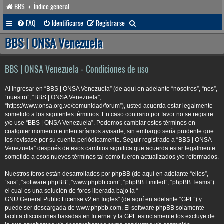
BBS
Índice general
B
FAQ
Identificarse
Registrarse
u
BBS | ONSA Venezuela
s
c
BBS | ONSA Venezuela - Condiciones de uso
a
Al ingresar en “BBS | ONSA Venezuela” (de aquí en adelante “nosotros”, “nos”,
r
“nuestro”, “BBS | ONSA Venezuela”,
“https://www.onsa.org.ve/comunidad/forum”), usted acuerda estar legalmente
sometido a los siguientes términos. En caso contrario por favor no se registre
y/o use “BBS | ONSA Venezuela”. Podemos cambiar estos términos en
cualquier momento e intentaríamos avisarle, sin embargo sería prudente que
los revisase por su cuenta periódicamente. Seguir registrado a “BBS | ONSA
Venezuela” después de esos cambios significa que acuerda estar legalmente
sometido a esos nuevos términos tal como fueron actualizados y/o reformados.
Nuestros foros están desarrollados por phpBB (de aquí en adelante “ellos”,
“sus”, “software phpBB”, “www.phpbb.com”, “phpBB Limited”, “phpBB Teams”)
el cual es una solución de foros liberada bajo la “
GNU General Public License v2 en Ingles
” (de aquí en adelante “GPL”) y
puede ser descargada de
www.phpbb.com
. El software phpBB solamente
facilita discusiones basadas en Internet y la GPL estrictamente los excluye de