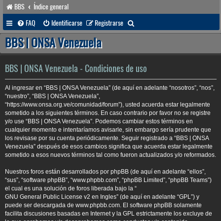
BBS
Índice general
B
FAQ
Identificarse
Registrarse
u
BBS | ONSA Venezuela
s
c
BBS | ONSA Venezuela - Condiciones de uso
a
Al ingresar en “BBS | ONSA Venezuela” (de aquí en adelante “nosotros”, “nos”,
r
“nuestro”, “BBS | ONSA Venezuela”,
“https://www.onsa.org.ve/comunidad/forum”), usted acuerda estar legalmente
sometido a los siguientes términos. En caso contrario por favor no se registre
y/o use “BBS | ONSA Venezuela”. Podemos cambiar estos términos en
cualquier momento e intentaríamos avisarle, sin embargo sería prudente que
los revisase por su cuenta periódicamente. Seguir registrado a “BBS | ONSA
Venezuela” después de esos cambios significa que acuerda estar legalmente
sometido a esos nuevos términos tal como fueron actualizados y/o reformados.
Nuestros foros están desarrollados por phpBB (de aquí en adelante “ellos”,
“sus”, “software phpBB”, “www.phpbb.com”, “phpBB Limited”, “phpBB Teams”)
el cual es una solución de foros liberada bajo la “
GNU General Public License v2 en Ingles
” (de aquí en adelante “GPL”) y
puede ser descargada de
www.phpbb.com
. El software phpBB solamente
facilita discusiones basadas en Internet y la GPL estrictamente los excluye de