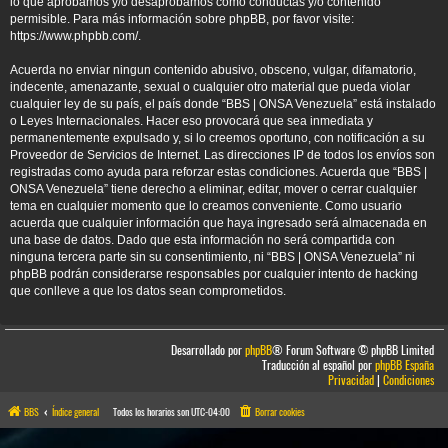
lo que aprobamos y/o desaprobamos como conductas y/o contenido
permisible. Para más información sobre phpBB, por favor visite:
https://www.phpbb.com/
.
Acuerda no enviar ningun contenido abusivo, obsceno, vulgar, difamatorio,
indecente, amenazante, sexual o cualquier otro material que pueda violar
cualquier ley de su país, el país donde “BBS | ONSA Venezuela” está instalado
o Leyes Internacionales. Hacer eso provocará que sea inmediata y
permanentemente expulsado y, si lo creemos oportuno, con notificación a su
Proveedor de Servicios de Internet. Las direcciones IP de todos los envíos son
registradas como ayuda para reforzar estas condiciones. Acuerda que “BBS |
ONSA Venezuela” tiene derecho a eliminar, editar, mover o cerrar cualquier
tema en cualquier momento que lo creamos conveniente. Como usuario
acuerda que cualquier información que haya ingresado será almacenada en
una base de datos. Dado que esta información no será compartida con
ninguna tercera parte sin su consentimiento, ni “BBS | ONSA Venezuela” ni
phpBB podrán considerarse responsables por cualquier intento de hacking
que conlleve a que los datos sean comprometidos.
Desarrollado por
phpBB
® Forum Software © phpBB Limited
Traducción al español por
phpBB España
Privacidad
|
Condiciones
BBS
Índice general
Todos los horarios son
UTC-04:00
Borrar cookies