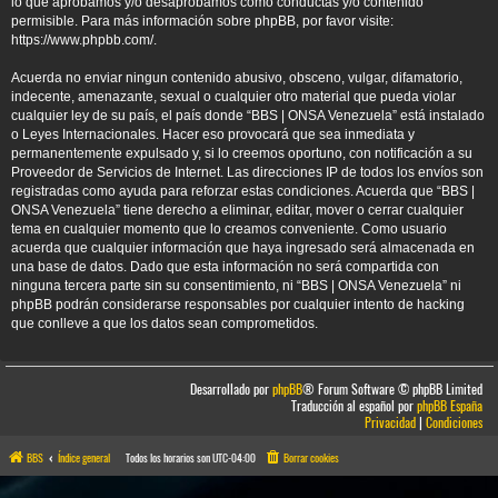
lo que aprobamos y/o desaprobamos como conductas y/o contenido
permisible. Para más información sobre phpBB, por favor visite:
https://www.phpbb.com/
.
Acuerda no enviar ningun contenido abusivo, obsceno, vulgar, difamatorio,
indecente, amenazante, sexual o cualquier otro material que pueda violar
cualquier ley de su país, el país donde “BBS | ONSA Venezuela” está instalado
o Leyes Internacionales. Hacer eso provocará que sea inmediata y
permanentemente expulsado y, si lo creemos oportuno, con notificación a su
Proveedor de Servicios de Internet. Las direcciones IP de todos los envíos son
registradas como ayuda para reforzar estas condiciones. Acuerda que “BBS |
ONSA Venezuela” tiene derecho a eliminar, editar, mover o cerrar cualquier
tema en cualquier momento que lo creamos conveniente. Como usuario
acuerda que cualquier información que haya ingresado será almacenada en
una base de datos. Dado que esta información no será compartida con
ninguna tercera parte sin su consentimiento, ni “BBS | ONSA Venezuela” ni
phpBB podrán considerarse responsables por cualquier intento de hacking
que conlleve a que los datos sean comprometidos.
Desarrollado por
phpBB
® Forum Software © phpBB Limited
Traducción al español por
phpBB España
Privacidad
|
Condiciones
BBS
Índice general
Todos los horarios son
UTC-04:00
Borrar cookies