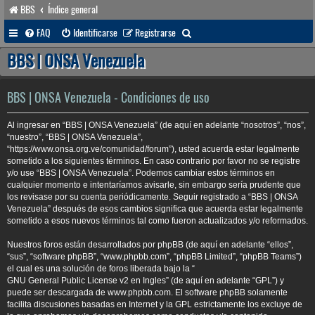
BBS
Índice general
B
FAQ
Identificarse
Registrarse
u
BBS | ONSA Venezuela
s
c
BBS | ONSA Venezuela - Condiciones de uso
a
Al ingresar en “BBS | ONSA Venezuela” (de aquí en adelante “nosotros”, “nos”,
r
“nuestro”, “BBS | ONSA Venezuela”,
“https://www.onsa.org.ve/comunidad/forum”), usted acuerda estar legalmente
sometido a los siguientes términos. En caso contrario por favor no se registre
y/o use “BBS | ONSA Venezuela”. Podemos cambiar estos términos en
cualquier momento e intentaríamos avisarle, sin embargo sería prudente que
los revisase por su cuenta periódicamente. Seguir registrado a “BBS | ONSA
Venezuela” después de esos cambios significa que acuerda estar legalmente
sometido a esos nuevos términos tal como fueron actualizados y/o reformados.
Nuestros foros están desarrollados por phpBB (de aquí en adelante “ellos”,
“sus”, “software phpBB”, “www.phpbb.com”, “phpBB Limited”, “phpBB Teams”)
el cual es una solución de foros liberada bajo la “
GNU General Public License v2 en Ingles
” (de aquí en adelante “GPL”) y
puede ser descargada de
www.phpbb.com
. El software phpBB solamente
facilita discusiones basadas en Internet y la GPL estrictamente los excluye de