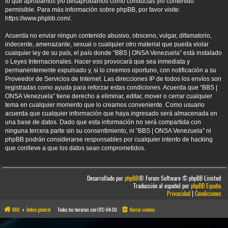
lo que aprobamos y/o desaprobamos como conductas y/o contenido
permisible. Para más información sobre phpBB, por favor visite:
https://www.phpbb.com/
.
Acuerda no enviar ningun contenido abusivo, obsceno, vulgar, difamatorio,
indecente, amenazante, sexual o cualquier otro material que pueda violar
cualquier ley de su país, el país donde “BBS | ONSA Venezuela” está instalado
o Leyes Internacionales. Hacer eso provocará que sea inmediata y
permanentemente expulsado y, si lo creemos oportuno, con notificación a su
Proveedor de Servicios de Internet. Las direcciones IP de todos los envíos son
registradas como ayuda para reforzar estas condiciones. Acuerda que “BBS |
ONSA Venezuela” tiene derecho a eliminar, editar, mover o cerrar cualquier
tema en cualquier momento que lo creamos conveniente. Como usuario
acuerda que cualquier información que haya ingresado será almacenada en
una base de datos. Dado que esta información no será compartida con
ninguna tercera parte sin su consentimiento, ni “BBS | ONSA Venezuela” ni
phpBB podrán considerarse responsables por cualquier intento de hacking
que conlleve a que los datos sean comprometidos.
Desarrollado por
phpBB
® Forum Software © phpBB Limited
Traducción al español por
phpBB España
Privacidad
|
Condiciones
BBS
Índice general
Todos los horarios son
UTC-04:00
Borrar cookies