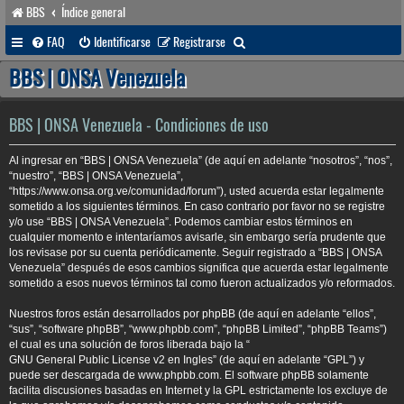
BBS
Índice general
B
FAQ
Identificarse
Registrarse
u
BBS | ONSA Venezuela
s
c
BBS | ONSA Venezuela - Condiciones de uso
a
Al ingresar en “BBS | ONSA Venezuela” (de aquí en adelante “nosotros”, “nos”,
r
“nuestro”, “BBS | ONSA Venezuela”,
“https://www.onsa.org.ve/comunidad/forum”), usted acuerda estar legalmente
sometido a los siguientes términos. En caso contrario por favor no se registre
y/o use “BBS | ONSA Venezuela”. Podemos cambiar estos términos en
cualquier momento e intentaríamos avisarle, sin embargo sería prudente que
los revisase por su cuenta periódicamente. Seguir registrado a “BBS | ONSA
Venezuela” después de esos cambios significa que acuerda estar legalmente
sometido a esos nuevos términos tal como fueron actualizados y/o reformados.
Nuestros foros están desarrollados por phpBB (de aquí en adelante “ellos”,
“sus”, “software phpBB”, “www.phpbb.com”, “phpBB Limited”, “phpBB Teams”)
el cual es una solución de foros liberada bajo la “
GNU General Public License v2 en Ingles
” (de aquí en adelante “GPL”) y
puede ser descargada de
www.phpbb.com
. El software phpBB solamente
facilita discusiones basadas en Internet y la GPL estrictamente los excluye de