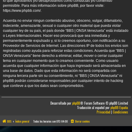
lo que aprobamos y/o desaprobamos como conductas y/o contenido
permisible. Para más información sobre phpBB, por favor visite:
https://www.phpbb.com/
.
Acuerda no enviar ningun contenido abusivo, obsceno, vulgar, difamatorio,
indecente, amenazante, sexual o cualquier otro material que pueda violar
cualquier ley de su país, el país donde “BBS | ONSA Venezuela” está instalado
o Leyes Internacionales. Hacer eso provocará que sea inmediata y
permanentemente expulsado y, si lo creemos oportuno, con notificación a su
Proveedor de Servicios de Internet. Las direcciones IP de todos los envíos son
registradas como ayuda para reforzar estas condiciones. Acuerda que “BBS |
ONSA Venezuela” tiene derecho a eliminar, editar, mover o cerrar cualquier
tema en cualquier momento que lo creamos conveniente. Como usuario
acuerda que cualquier información que haya ingresado será almacenada en
una base de datos. Dado que esta información no será compartida con
ninguna tercera parte sin su consentimiento, ni “BBS | ONSA Venezuela” ni
phpBB podrán considerarse responsables por cualquier intento de hacking
que conlleve a que los datos sean comprometidos.
Desarrollado por
phpBB
® Forum Software © phpBB Limited
Traducción al español por
phpBB España
Privacidad
|
Condiciones
BBS
Índice general
Todos los horarios son
UTC-04:00
Borrar cookies