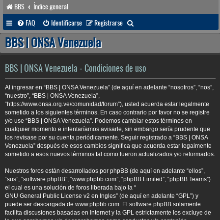
BBS
Índice general
B
FAQ
Identificarse
Registrarse
u
BBS | ONSA Venezuela
s
c
BBS | ONSA Venezuela - Condiciones de uso
a
Al ingresar en “BBS | ONSA Venezuela” (de aquí en adelante “nosotros”, “nos”,
r
“nuestro”, “BBS | ONSA Venezuela”,
“https://www.onsa.org.ve/comunidad/forum”), usted acuerda estar legalmente
sometido a los siguientes términos. En caso contrario por favor no se registre
y/o use “BBS | ONSA Venezuela”. Podemos cambiar estos términos en
cualquier momento e intentaríamos avisarle, sin embargo sería prudente que
los revisase por su cuenta periódicamente. Seguir registrado a “BBS | ONSA
Venezuela” después de esos cambios significa que acuerda estar legalmente
sometido a esos nuevos términos tal como fueron actualizados y/o reformados.
Nuestros foros están desarrollados por phpBB (de aquí en adelante “ellos”,
“sus”, “software phpBB”, “www.phpbb.com”, “phpBB Limited”, “phpBB Teams”)
el cual es una solución de foros liberada bajo la “
GNU General Public License v2 en Ingles
” (de aquí en adelante “GPL”) y
puede ser descargada de
www.phpbb.com
. El software phpBB solamente
facilita discusiones basadas en Internet y la GPL estrictamente los excluye de