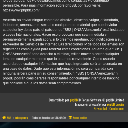
lo que aprobamos y/o desaprobamos como conductas y/o contenido
permisible. Para más información sobre phpBB, por favor visite:
https://www.phpbb.com/
.
Acuerda no enviar ningun contenido abusivo, obsceno, vulgar, difamatorio,
indecente, amenazante, sexual o cualquier otro material que pueda violar
cualquier ley de su país, el país donde “BBS | ONSA Venezuela” está instalado
o Leyes Internacionales. Hacer eso provocará que sea inmediata y
permanentemente expulsado y, si lo creemos oportuno, con notificación a su
Proveedor de Servicios de Internet. Las direcciones IP de todos los envíos son
registradas como ayuda para reforzar estas condiciones. Acuerda que “BBS |
ONSA Venezuela” tiene derecho a eliminar, editar, mover o cerrar cualquier
tema en cualquier momento que lo creamos conveniente. Como usuario
acuerda que cualquier información que haya ingresado será almacenada en
una base de datos. Dado que esta información no será compartida con
ninguna tercera parte sin su consentimiento, ni “BBS | ONSA Venezuela” ni
phpBB podrán considerarse responsables por cualquier intento de hacking
que conlleve a que los datos sean comprometidos.
Desarrollado por
phpBB
® Forum Software © phpBB Limited
Traducción al español por
phpBB España
Privacidad
|
Condiciones
BBS
Índice general
Todos los horarios son
UTC-04:00
Borrar cookies