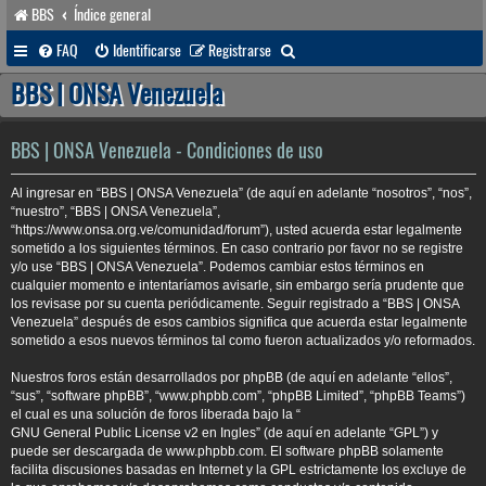
BBS
Índice general
B
FAQ
Identificarse
Registrarse
u
BBS | ONSA Venezuela
s
c
BBS | ONSA Venezuela - Condiciones de uso
a
Al ingresar en “BBS | ONSA Venezuela” (de aquí en adelante “nosotros”, “nos”,
r
“nuestro”, “BBS | ONSA Venezuela”,
“https://www.onsa.org.ve/comunidad/forum”), usted acuerda estar legalmente
sometido a los siguientes términos. En caso contrario por favor no se registre
y/o use “BBS | ONSA Venezuela”. Podemos cambiar estos términos en
cualquier momento e intentaríamos avisarle, sin embargo sería prudente que
los revisase por su cuenta periódicamente. Seguir registrado a “BBS | ONSA
Venezuela” después de esos cambios significa que acuerda estar legalmente
sometido a esos nuevos términos tal como fueron actualizados y/o reformados.
Nuestros foros están desarrollados por phpBB (de aquí en adelante “ellos”,
“sus”, “software phpBB”, “www.phpbb.com”, “phpBB Limited”, “phpBB Teams”)
el cual es una solución de foros liberada bajo la “
GNU General Public License v2 en Ingles
” (de aquí en adelante “GPL”) y
puede ser descargada de
www.phpbb.com
. El software phpBB solamente
facilita discusiones basadas en Internet y la GPL estrictamente los excluye de