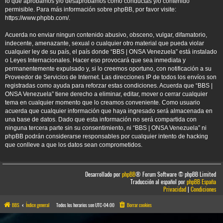
lo que aprobamos y/o desaprobamos como conductas y/o contenido
permisible. Para más información sobre phpBB, por favor visite:
https://www.phpbb.com/
.
Acuerda no enviar ningun contenido abusivo, obsceno, vulgar, difamatorio,
indecente, amenazante, sexual o cualquier otro material que pueda violar
cualquier ley de su país, el país donde “BBS | ONSA Venezuela” está instalado
o Leyes Internacionales. Hacer eso provocará que sea inmediata y
permanentemente expulsado y, si lo creemos oportuno, con notificación a su
Proveedor de Servicios de Internet. Las direcciones IP de todos los envíos son
registradas como ayuda para reforzar estas condiciones. Acuerda que “BBS |
ONSA Venezuela” tiene derecho a eliminar, editar, mover o cerrar cualquier
tema en cualquier momento que lo creamos conveniente. Como usuario
acuerda que cualquier información que haya ingresado será almacenada en
una base de datos. Dado que esta información no será compartida con
ninguna tercera parte sin su consentimiento, ni “BBS | ONSA Venezuela” ni
phpBB podrán considerarse responsables por cualquier intento de hacking
que conlleve a que los datos sean comprometidos.
Desarrollado por
phpBB
® Forum Software © phpBB Limited
Traducción al español por
phpBB España
Privacidad
|
Condiciones
BBS
Índice general
Todos los horarios son
UTC-04:00
Borrar cookies